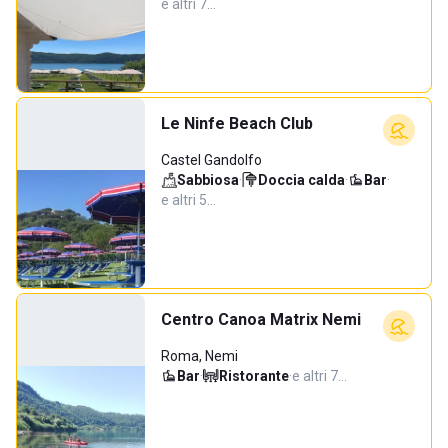
e altri 7…
Le Ninfe Beach Club
Castel Gandolfo
Sabbiosa
·
Doccia calda
·
Bar
·
e altri 5…
Centro Canoa Matrix Nemi
Roma, Nemi
Bar
·
Ristorante
·
e altri 7…