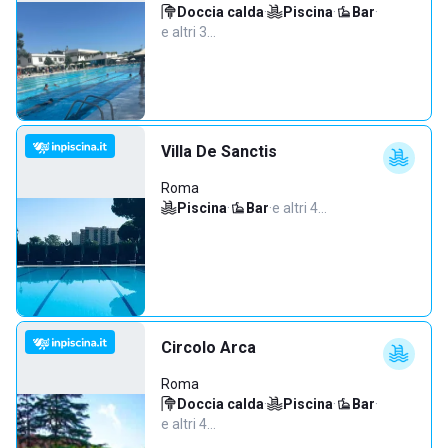
Doccia calda
·
Piscina
·
Bar
·
e altri 3…
Villa De Sanctis
Roma
Piscina
·
Bar
·
e altri 4…
Circolo Arca
Roma
Doccia calda
·
Piscina
·
Bar
·
e altri 4…