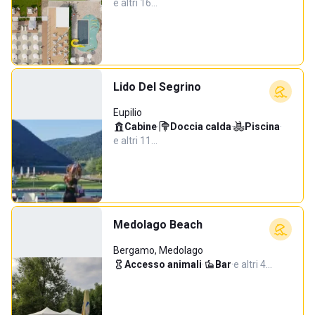
e altri 16…
Lido Del Segrino
Eupilio
Cabine
·
Doccia calda
·
Piscina
·
e altri 11…
Medolago Beach
Bergamo, Medolago
Accesso animali
·
Bar
·
e altri 4…