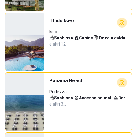
Il Lido Iseo
Iseo
Sabbiosa
·
Cabine
·
Doccia calda
·
e altri 12…
Panama Beach
Porlezza
Sabbiosa
·
Accesso animali
·
Bar
·
e altri 3…