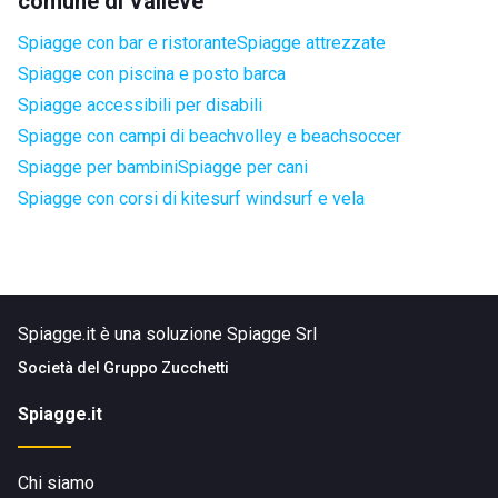
comune di Valleve
Spiagge con bar e ristorante
Spiagge attrezzate
Spiagge con piscina e posto barca
Spiagge accessibili per disabili
Spiagge con campi di beachvolley e beachsoccer
Spiagge per bambini
Spiagge per cani
Spiagge con corsi di kitesurf windsurf e vela
Spiagge.it è una soluzione Spiagge Srl
Società del
Gruppo Zucchetti
Spiagge.it
Chi siamo