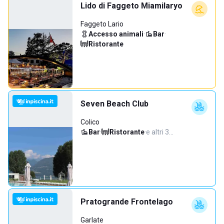
Lido di Faggeto Miamilaryo
Faggeto Lario
Accesso animali
·
Bar
·
Ristorante
Seven Beach Club
Colico
Bar
·
Ristorante
·
e altri 3…
Pratogrande Frontelago
Garlate