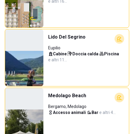
e altri 16…
Lido Del Segrino
Eupilio
Cabine
·
Doccia calda
·
Piscina
·
e altri 11…
Medolago Beach
Bergamo, Medolago
Accesso animali
·
Bar
·
e altri 4…