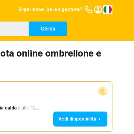
Experience
Sei un gestore?
Cerca
ota online ombrellone e
a calda
·
e altri 12…
Vedi disponibilità