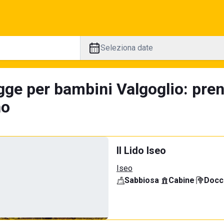
Seleziona date
gge per bambini Valgoglio: pren
no
Il Lido Iseo
Iseo
Sabbiosa
·
Cabine
·
Docci