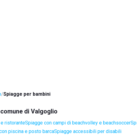
o
Spiagge per bambini
l comune di Valgoglio
e ristorante
Spiagge con campi di beachvolley e beachsoccer
Sp
con piscina e posto barca
Spiagge accessibili per disabili