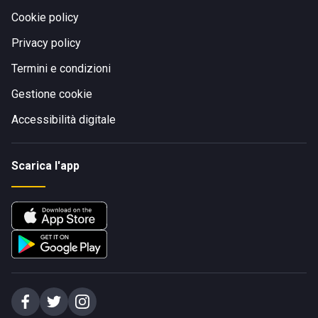
Cookie policy
Privacy policy
Termini e condizioni
Gestione cookie
Accessibilità digitale
Scarica l'app