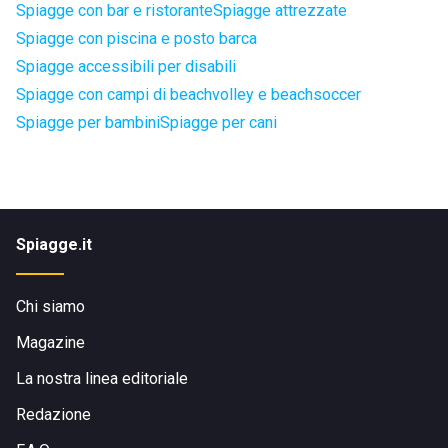
Spiagge con bar e ristorante
Spiagge attrezzate
Spiagge con piscina e posto barca
Spiagge accessibili per disabili
Spiagge con campi di beachvolley e beachsoccer
Spiagge per bambini
Spiagge per cani
Spiagge.it
Chi siamo
Magazine
La nostra linea editoriale
Redazione