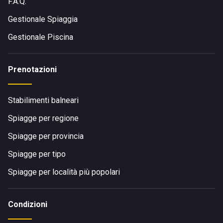
F.A.Q.
Gestionale Spiaggia
Gestionale Piscina
Prenotazioni
Stabilimenti balneari
Spiagge per regione
Spiagge per provincia
Spiagge per tipo
Spiagge per località più popolari
Condizioni