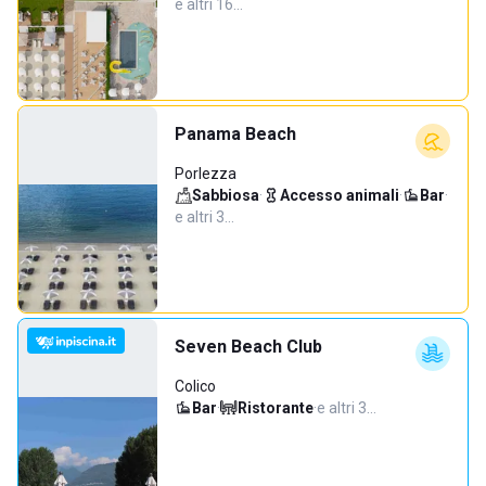
e altri 16…
Panama Beach
Porlezza
Sabbiosa
·
Accesso animali
·
Bar
·
e altri 3…
Seven Beach Club
Colico
Bar
·
Ristorante
·
e altri 3…