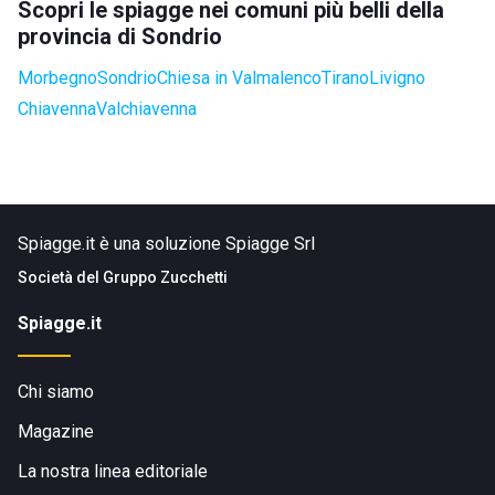
Scopri le spiagge nei comuni più belli della
provincia di Sondrio
Morbegno
Sondrio
Chiesa in Valmalenco
Tirano
Livigno
Chiavenna
Valchiavenna
Spiagge.it è una soluzione Spiagge Srl
Società del
Gruppo Zucchetti
Spiagge.it
Chi siamo
Magazine
La nostra linea editoriale