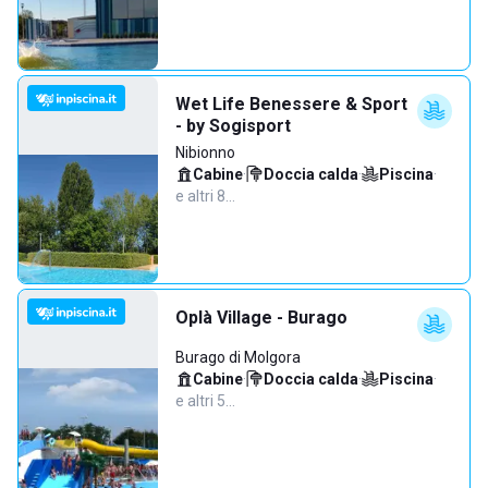
Wet Life Benessere & Sport
- by Sogisport
Nibionno
Cabine
·
Doccia calda
·
Piscina
·
e altri 8…
Oplà Village - Burago
Burago di Molgora
Cabine
·
Doccia calda
·
Piscina
·
e altri 5…