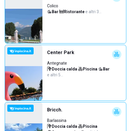
Colico
Bar
·
Ristorante
·
e altri 3…
Center Park
Antegnate
Doccia calda
·
Piscina
·
Bar
·
e altri 5…
Bricch.
Barlassina
Doccia calda
·
Piscina
·