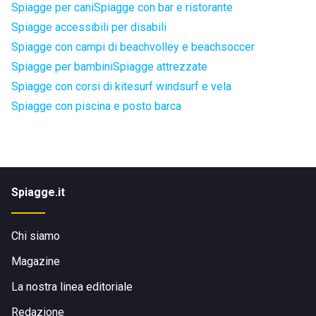
Spiagge per cani
Spiagge con bar e ristorante
Spiagge accessibili per disabili
Spiagge con campi di beachvolley e beachsoccer
Spiagge per bambini
Spiagge attrezzate
Spiagge con corsi di kitesurf windsurf e vela
Spiagge con piscina e posto barca
Spiagge.it
Chi siamo
Magazine
La nostra linea editoriale
Redazione