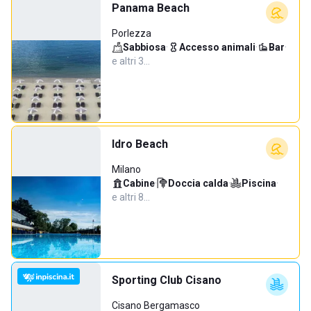
Panama Beach
Porlezza
Sabbiosa
·
Accesso animali
·
Bar
·
e altri 3…
Idro Beach
Milano
Cabine
·
Doccia calda
·
Piscina
·
e altri 8…
Sporting Club Cisano
Cisano Bergamasco