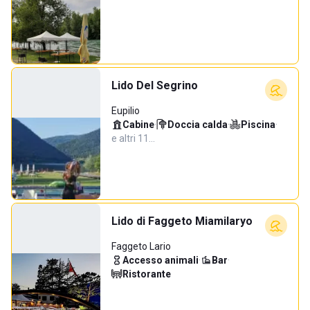
Lido Del Segrino
Eupilio
Cabine
·
Doccia calda
·
Piscina
·
e altri 11…
Lido di Faggeto Miamilaryo
Faggeto Lario
Accesso animali
·
Bar
·
Ristorante