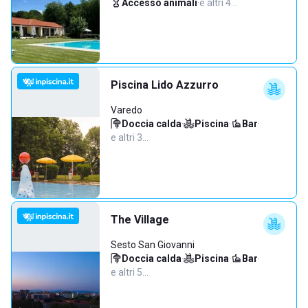
Accesso animali
·
e altri 4…
Piscina Lido Azzurro
Varedo
Doccia calda
·
Piscina
·
Bar
·
e altri 3…
The Village
Sesto San Giovanni
Doccia calda
·
Piscina
·
Bar
·
e altri 5…