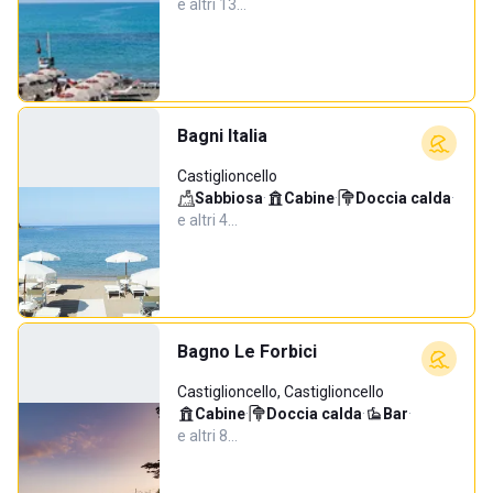
e altri 13…
Bagni Italia
Castiglioncello
Sabbiosa
·
Cabine
·
Doccia calda
·
e altri 4…
Bagno Le Forbici
Castiglioncello, Castiglioncello
Cabine
·
Doccia calda
·
Bar
·
e altri 8…