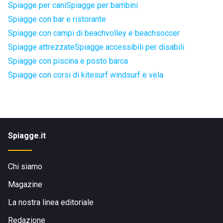
Spiagge per cani
Spiagge per bambini
Spiagge con bar e ristorante
Spiagge con campi di beachvolley e beachsoccer
Spiagge attrezzate
Spiagge accessibili per disabili
Spiagge con piscina e posto barca
Spiagge con corsi di kitesurf windsurf e vela
Spiagge.it
Chi siamo
Magazine
La nostra linea editoriale
Redazione