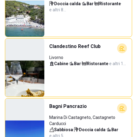
Doccia calda
·
Bar
·
Ristorante
·
e altri 8…
Clandestino Reef Club
Livorno
Cabine
·
Bar
·
Ristorante
·
e altri 1…
Bagni Pancrazio
Marina Di Castagneto, Castagneto
Carducci
Sabbiosa
·
Doccia calda
·
Bar
·
e altri 5…