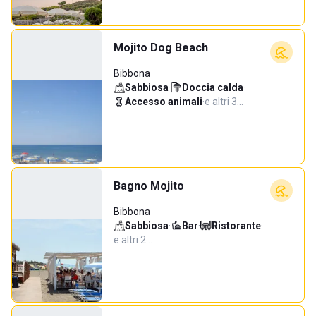
Mojito Dog Beach
Bibbona
Sabbiosa
·
Doccia calda
·
Accesso animali
·
e altri 3…
Bagno Mojito
Bibbona
Sabbiosa
·
Bar
·
Ristorante
·
e altri 2…