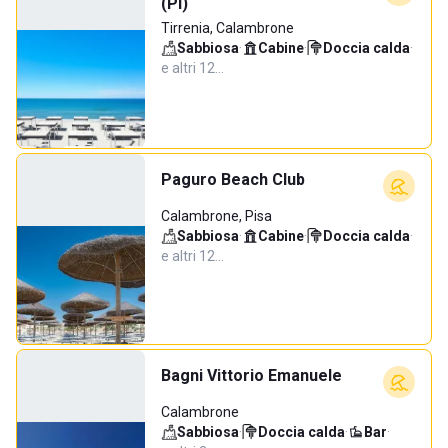
(PI)
Tirrenia, Calambrone
Sabbiosa
·
Cabine
·
Doccia calda
·
e altri 12…
Paguro Beach Club
Calambrone, Pisa
Sabbiosa
·
Cabine
·
Doccia calda
·
e altri 12…
Bagni Vittorio Emanuele
Calambrone
Sabbiosa
·
Doccia calda
·
Bar
·