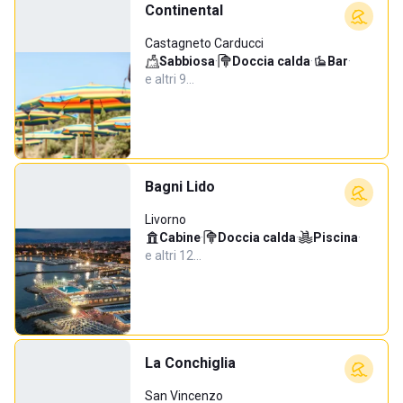
Continental
Castagneto Carducci
Sabbiosa
·
Doccia calda
·
Bar
·
e altri 9…
Bagni Lido
Livorno
Cabine
·
Doccia calda
·
Piscina
·
e altri 12…
La Conchiglia
San Vincenzo