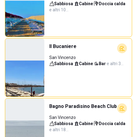
Sabbiosa
·
Cabine
·
Doccia calda
·
e altri 10…
Il Bucaniere
San Vincenzo
Sabbiosa
·
Cabine
·
Bar
·
e altri 3…
Bagno Paradisino Beach Club
San Vincenzo
Sabbiosa
·
Cabine
·
Doccia calda
·
e altri 18…