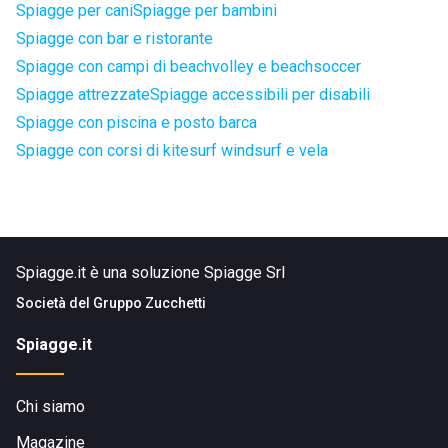
Spiagge per cani
Spiagge per bambini
Spiagge con bar e ristorante
Spiagge con campi di beachvolley e beachsoccer
Spiagge attrezzate
Spiagge accessibili per disabili
Spiagge con piscina e posto barca
Spiagge con corsi di kitesurf windsurf e vela
Spiagge.it è una soluzione Spiagge Srl
Società del
Gruppo Zucchetti
Spiagge.it
Chi siamo
Magazine