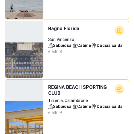
Bagno Florida
San Vincenzo
Sabbiosa
·
Cabine
·
Doccia calda
·
e altri 8…
REGINA BEACH SPORTING
CLUB
Tirrenia, Calambrone
Sabbiosa
·
Cabine
·
Doccia calda
·
e altri 9…