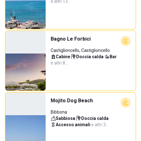
e altri 13…
Bagno Le Forbici
Castiglioncello, Castiglioncello
Cabine
·
Doccia calda
·
Bar
·
e altri 8…
Mojito Dog Beach
Bibbona
Sabbiosa
·
Doccia calda
·
Accesso animali
·
e altri 3…