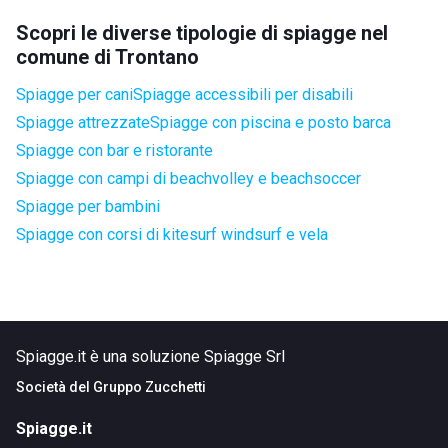
Scopri le diverse tipologie di spiagge nel
comune di Trontano
Spiagge per cani
Spiagge accessibili per disabili
Spiagge attrezzate
Spiagge con piscina e posto barca
Spiagge con bar e ristorante
Spiagge con campi di beachvolley e beachsoccer
Spiagge per bambini
Spiagge con corsi di kitesurf windsurf e vela
Spiagge.it è una soluzione Spiagge Srl
Società del
Gruppo Zucchetti
Spiagge.it