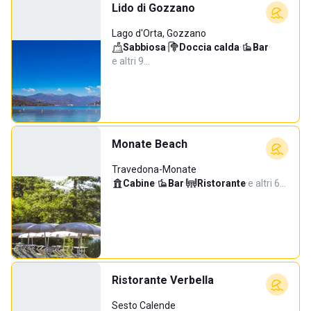
Lido di Gozzano
Lago d'Orta, Gozzano
Sabbiosa
·
Doccia calda
·
Bar
·
e altri 9…
Monate Beach
Travedona-Monate
Cabine
·
Bar
·
Ristorante
·
e altri 6…
Ristorante Verbella
Sesto Calende