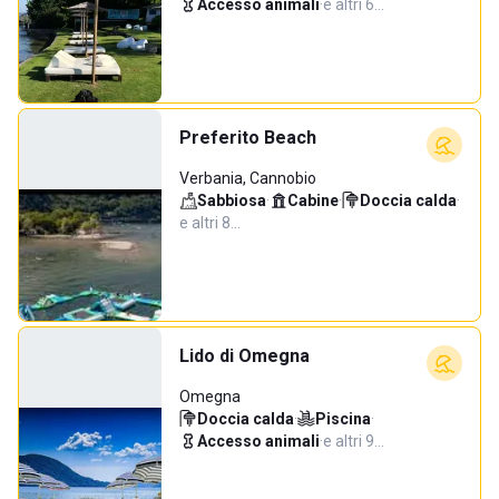
Accesso animali
·
e altri 6…
Preferito Beach
Verbania, Cannobio
Sabbiosa
·
Cabine
·
Doccia calda
·
e altri 8…
Lido di Omegna
Omegna
Doccia calda
·
Piscina
·
Accesso animali
·
e altri 9…