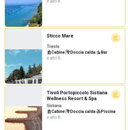
e altri 8…
Sticco Mare
Trieste
Cabine
·
Doccia calda
·
Bar
·
e altri 4…
Tivoli Portopiccolo Sistiana
Wellness Resort & Spa
Sistiana
Cabine
·
Doccia calda
·
Piscina
·
e altri 8…