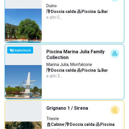
Duino
Doccia calda
·
Piscina
·
Bar
·
e altri 5…
Piscina Marina Julia Family
Collection
Marina Julia, Monfalcone
Doccia calda
·
Piscina
·
Bar
·
e altri 3…
Grignano 1 / Sirena
Trieste
Cabine
·
Doccia calda
·
Piscina
·