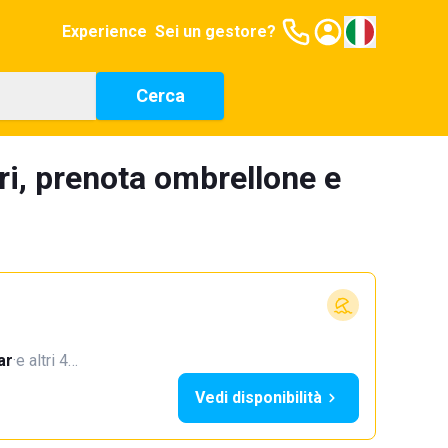
Experience
Sei un gestore?
Cerca
ri, prenota ombrellone e
ar
·
e altri 4…
Vedi disponibilità