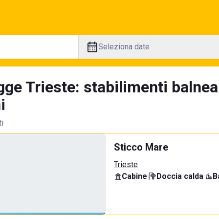
Seleziona date
ge Trieste: stabilimenti balnea
i
ti
Sticco Mare
Trieste
Cabine
·
Doccia calda
·
B