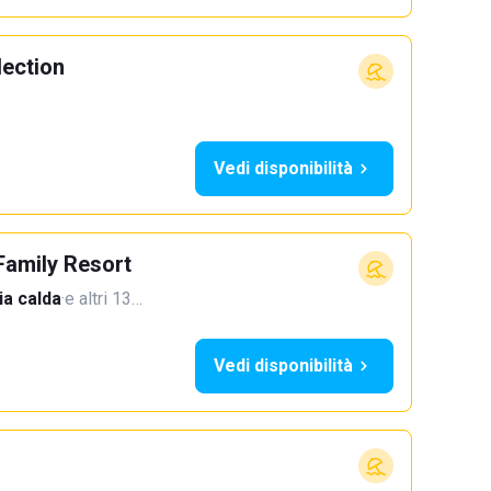
lection
Vedi disponibilità
Family Resort
a calda
·
e altri 13…
Vedi disponibilità