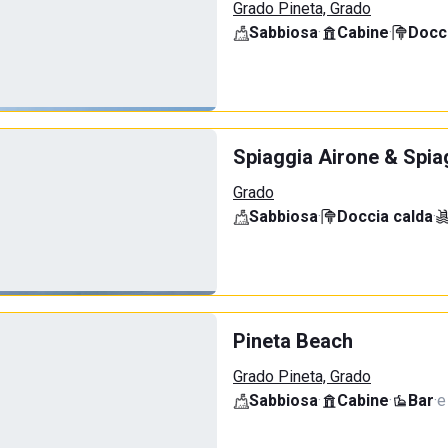
Grado Pineta, Grado
Sabbiosa
·
Cabine
·
Docci
Spiaggia Airone & Spia
Grado
Sabbiosa
·
Doccia calda
·
Pineta Beach
Grado Pineta, Grado
Sabbiosa
·
Cabine
·
Bar
·
e