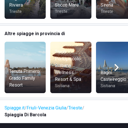
Riviera
Sticco Mare
Sirena
Trieste
Trieste
Trieste
Altre spiagge in provincia di
Tivoli
Portopiccolo
Sistiana
Tenuta Primero
Wellness
Bagni
Grado Family
Resort & Spa
Castelreggio
Resort
Sistiana
Sistiana
Spiagge.it
Friuli-Venezia Giulia
Trieste
Spiaggia Di Barcola