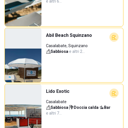
e altri 6…
Abil Beach Squinzano
Casalabate, Squinzano
Sabbiosa
·
e altri 2…
Lido Exotic
Casalabate
Sabbiosa
·
Doccia calda
·
Bar
·
e altri 7…