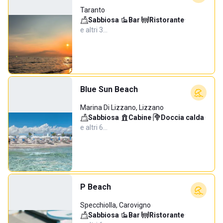
Taranto
Sabbiosa
·
Bar
·
Ristorante
·
e altri 3…
Blue Sun Beach
Marina Di Lizzano, Lizzano
Sabbiosa
·
Cabine
·
Doccia calda
·
e altri 6…
P Beach
Specchiolla, Carovigno
Sabbiosa
·
Bar
·
Ristorante
·