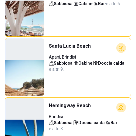
Sabbiosa
·
Cabine
·
Bar
·
e altri 6…
Santa Lucia Beach
Apani, Brindisi
Sabbiosa
·
Cabine
·
Doccia calda
·
e altri 9…
Hemingway Beach
Brindisi
Sabbiosa
·
Doccia calda
·
Bar
·
e altri 3…