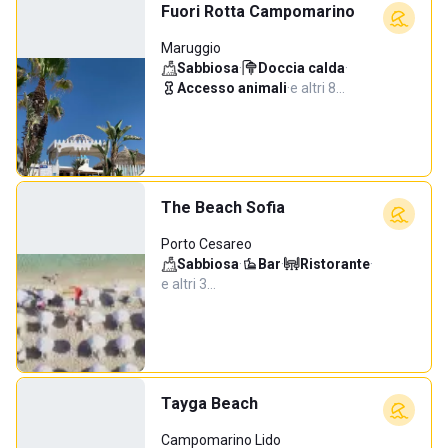
Fuori Rotta Campomarino
Maruggio
Sabbiosa
·
Doccia calda
·
Accesso animali
·
e altri 8…
The Beach Sofia
Porto Cesareo
Sabbiosa
·
Bar
·
Ristorante
·
e altri 3…
Tayga Beach
Campomarino Lido