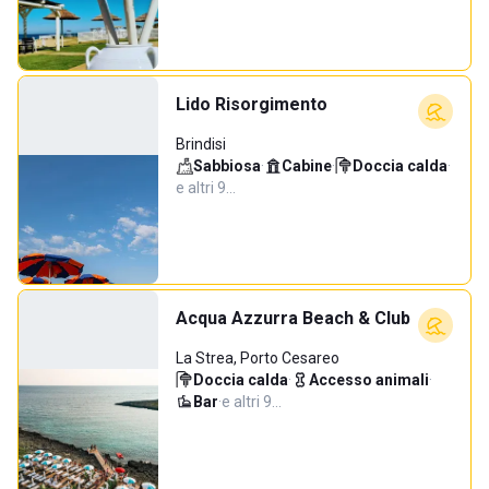
Lido Risorgimento
Brindisi
Sabbiosa
·
Cabine
·
Doccia calda
·
e altri 9…
Acqua Azzurra Beach & Club
La Strea, Porto Cesareo
Doccia calda
·
Accesso animali
·
Bar
·
e altri 9…