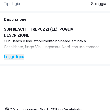
Tipologia
Spiaggia
Descrizione
SUN BEACH – TREPUZZI (LE), PUGLIA
DESCRIZIONE
Sun Beach è uno stabilimento balneare situato a
Casalabate, lungo Via Lungomare Nord, con una comoda
spiaggia attrezzata pensata per vivere il mare del Salento
Leggi di più
in totale relax.
La struttura mette a disposizione ombrelloni, sdraio e
lettini ampiamente distanziati, oltre a cabine e spogliatoi
dove poter custodire gonfiabili e giochi da spiaggia. Sono
presenti anche lavapiedi, docce, servizi igienici e un vasto
parcheggio interno.
La spiaggia è accessibile anche agli amici a quattro zampe
di piccola taglia, previo consenso della direzione.
L’ambiente è curato e accogliente, ideale per famiglie,
2 Via Lungomare Nord, 73100, Casalabate