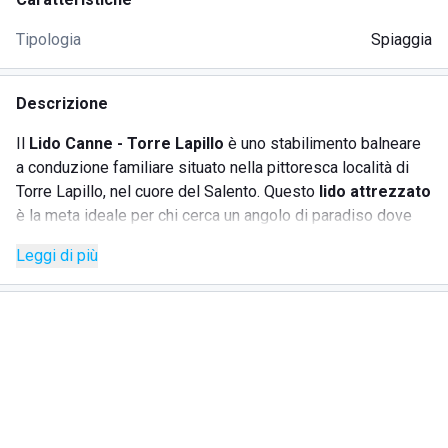
Tipologia
Spiaggia
Descrizione
Il
Lido Canne - Torre Lapillo
è uno stabilimento balneare
a conduzione familiare situato nella pittoresca località di
Torre Lapillo, nel cuore del Salento. Questo
lido attrezzato
è la meta ideale per chi cerca un angolo di paradiso dove
rilassarsi e godersi il sole estivo. Il Lido Canne offre una
Leggi di più
serie di servizi studiati per garantire ai suoi ospiti una
giornata di relax e divertimento sulla
spiaggia con servizi
.
SERVIZI
Noleggio lettini e ombrelloni
per un comodo riposo al
sole
Accesso alla spiaggia
ben curata e sempre pulita