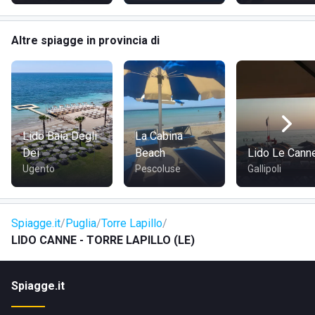
Altre spiagge in provincia di
Lido Baia Degli
La Cabina
Dei
Beach
Lido Le Cann
Ugento
Pescoluse
Gallipoli
Spiagge.it
Puglia
Torre Lapillo
LIDO CANNE - TORRE LAPILLO (LE)
Spiagge.it