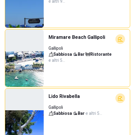
e altri 9…
Miramare Beach Gallipoli
Gallipoli
Sabbiosa
·
Bar
·
Ristorante
·
e altri 5…
Lido Rivabella
Gallipoli
Sabbiosa
·
Bar
·
e altri 5…