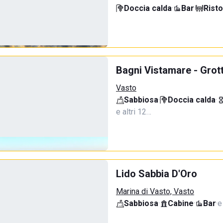
Doccia calda
·
Bar
·
Rist
Bagni Vistamare - Grot
Vasto
Sabbiosa
·
Doccia calda
·
e altri 12…
Lido Sabbia D'Oro
Marina di Vasto, Vasto
Sabbiosa
·
Cabine
·
Bar
·
e