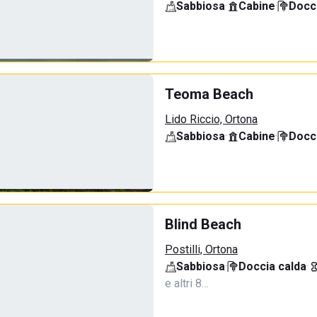
Sabbiosa
·
Cabine
·
Docci
Teoma Beach
Lido Riccio, Ortona
Sabbiosa
·
Cabine
·
Docci
Blind Beach
Postilli, Ortona
Sabbiosa
·
Doccia calda
·
e altri 8…