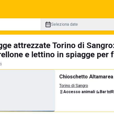
Seleziona date
gge attrezzate Torino di Sangro
llone e lettino in spiagge per 
ti
Chioschetto Altamarea
Torino di Sangro
Accesso animali
·
Bar
·
R