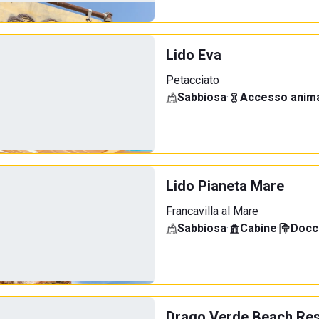
Lido Eva
Petacciato
Sabbiosa
·
Accesso anima
Lido Pianeta Mare
Francavilla al Mare
Sabbiosa
·
Cabine
·
Docci
Drago Verde Beach Res