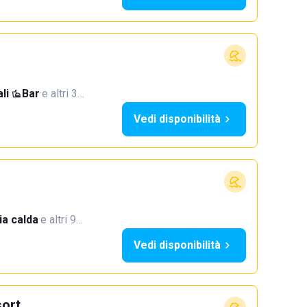
li
·
Bar
·
e altri 3…
Vedi disponibilità
a calda
·
e altri 9…
Vedi disponibilità
ort