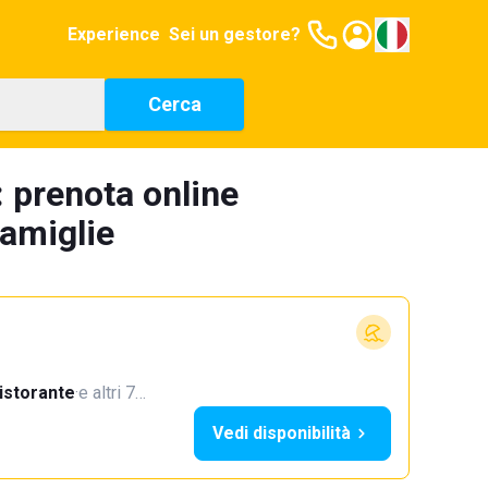
Experience
Sei un gestore?
Cerca
: prenota online
famiglie
istorante
·
e altri 7…
Vedi disponibilità