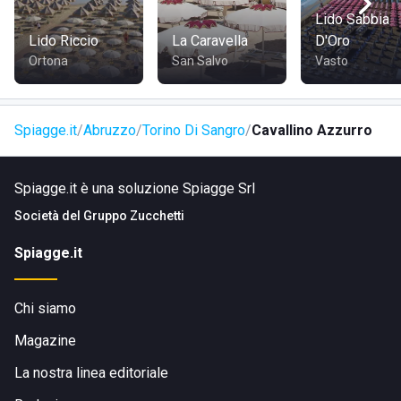
Lido Sabbia
Lido Riccio
La Caravella
D'Oro
Ortona
San Salvo
Vasto
Spiagge.it
Abruzzo
Torino Di Sangro
Cavallino Azzurro
Spiagge.it è una soluzione Spiagge Srl
Società del
Gruppo Zucchetti
Spiagge.it
Chi siamo
Magazine
La nostra linea editoriale