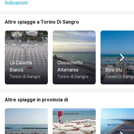
Indicazioni
DOVE SI TROVA CAVALLINO AZZURRO
Altre spiagge a Torino Di Sangro
La struttura è situata a
Torino di Sangro
, in provincia di
Chieti
.
COME RAGGIUNGERE CAVALLINO AZZURRO
Lo stabilimento si può raggiungere tramite il
lungomare
,
La Casetta
Chioschetto
dunque si trova nelle vicinanze del centro abitato;
Bianca
Altamarea
Baia Blu
facilmente raggiungibile a piedi, in bicicletta, in auto o con i
Torino di Sangro
Torino di Sangro
Torino Di Sang
mezzi pubblici.
Altre spiagge in provincia di