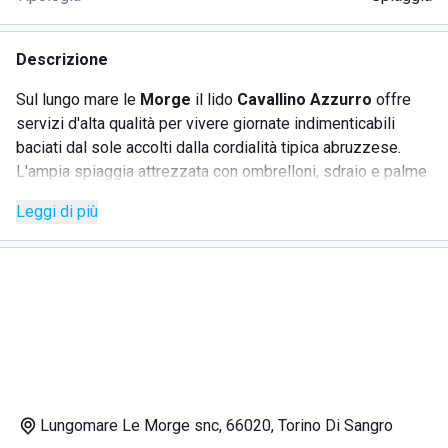
Descrizione
Sul lungo mare le
Morge
il lido
Cavallino Azzurro
offre
servizi d'alta qualità per vivere giornate indimenticabili
baciati dal sole accolti dalla cordialità tipica abruzzese.
L'ampia spiaggia attrezzata con ombrelloni, sdraio e palme
consentono di trascorrere piacevoli ore di relax gustando
Leggi di più
spuntini e aperitivi serviti dal chioschetto dello
stabilimento.
Raggiungere il lido è molto semplice grazie ai mezzi
pubblici disponibili e ben collegati.
La sua posizione strategica consente ai visitatori di
raggiungere facilmente l'incantevole costa dei trabocchi e
l'oasi Punta Aderci per godere di panorami mozzafiato.
Eventi live e musica dal vivo animano le sere d'estate del
Cavallino Azzurro
per vivere un'estate all'insegna del
Lungomare Le Morge snc, 66020, Torino Di Sangro
divertimento.