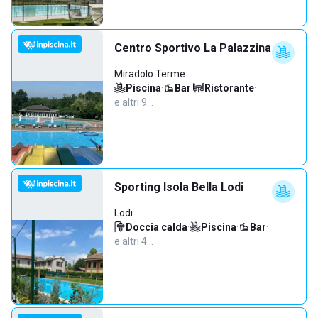
Centro Sportivo La Palazzina
Miradolo Terme
Piscina
·
Bar
·
Ristorante
·
e altri 9…
Sporting Isola Bella Lodi
Lodi
Doccia calda
·
Piscina
·
Bar
·
e altri 4…