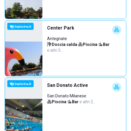
Center Park
Antegnate
Doccia calda
·
Piscina
·
Bar
·
e altri 5…
San Donato Active
San Donato Milanese
Piscina
·
Bar
·
e altri 2…