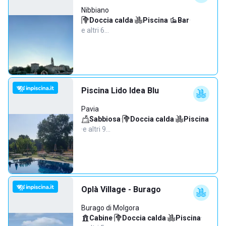
Nibbiano
Doccia calda
·
Piscina
·
Bar
·
e altri 6…
Piscina Lido Idea Blu
Pavia
Sabbiosa
·
Doccia calda
·
Piscina
·
e altri 9…
Oplà Village - Burago
Burago di Molgora
Cabine
·
Doccia calda
·
Piscina
·