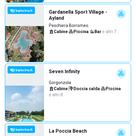
Gardanella Sport Village -
Ayland
Peschiera Borromeo
Cabine
·
Piscina
·
Bar
·
e altri 7…
Seven Infinity
Gorgonzola
Cabine
·
Doccia calda
·
Piscina
·
e altri 8…
La Poccia Beach