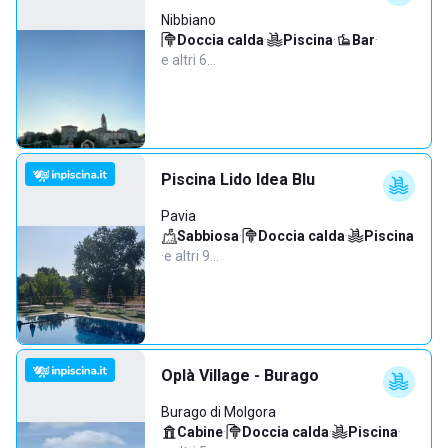
Nibbiano
Doccia calda
·
Piscina
·
Bar
·
e altri 6…
Piscina Lido Idea Blu
Pavia
Sabbiosa
·
Doccia calda
·
Piscina
·
e altri 9…
Oplà Village - Burago
Burago di Molgora
Cabine
·
Doccia calda
·
Piscina
·