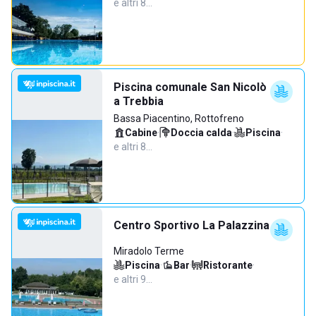
e altri 8…
Piscina comunale San Nicolò
a Trebbia
Bassa Piacentino, Rottofreno
Cabine
·
Doccia calda
·
Piscina
·
e altri 8…
Centro Sportivo La Palazzina
Miradolo Terme
Piscina
·
Bar
·
Ristorante
·
e altri 9…