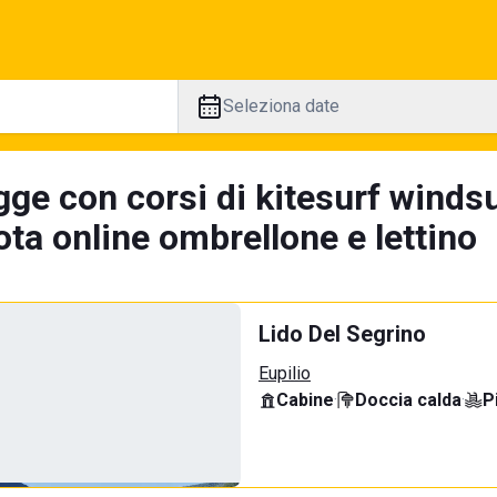
Seleziona date
ge con corsi di kitesurf windsur
ta online ombrellone e lettino
Lido Del Segrino
Eupilio
Cabine
·
Doccia calda
·
P