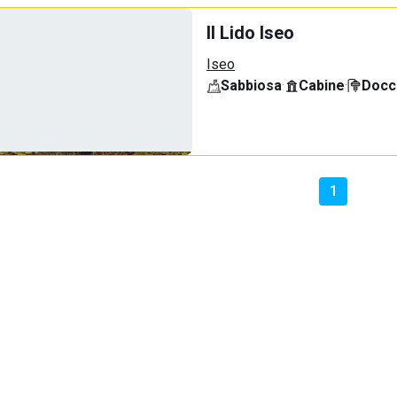
Il Lido Iseo
Iseo
Sabbiosa
·
Cabine
·
Docci
1