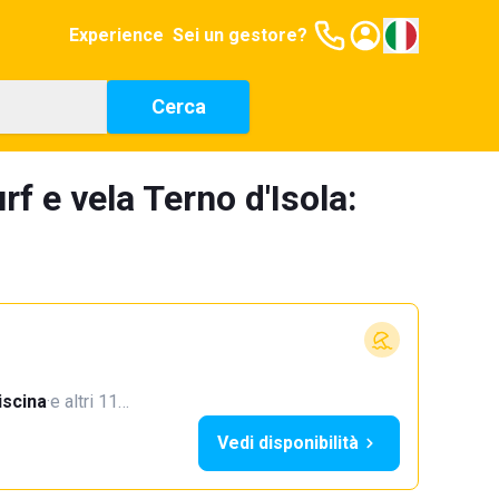
Experience
Sei un gestore?
Cerca
f e vela Terno d'Isola:
iscina
·
e altri 11…
Vedi disponibilità