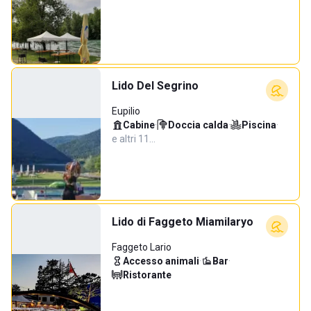
Lido Del Segrino
Eupilio
Cabine
·
Doccia calda
·
Piscina
·
e altri 11…
Lido di Faggeto Miamilaryo
Faggeto Lario
Accesso animali
·
Bar
·
Ristorante