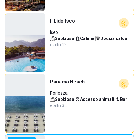
Il Lido Iseo
Iseo
Sabbiosa
·
Cabine
·
Doccia calda
·
e altri 12…
Panama Beach
Porlezza
Sabbiosa
·
Accesso animali
·
Bar
·
e altri 3…