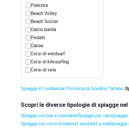
Palestra
Beach Volley
Beach Soccer
Calcio balilla
Pedalò
Canoe
Corsi di windsurf
Corsi di kitesurfing
Corsi di vela
Spiagge.it
Lombardia
Provincia di Sondrio
Tartano
S
Scopri le diverse tipologie di spiagge ne
Spiagge con bar e ristorante
Spiagge per cani
Spiagge 
Spiagge con corsi di kitesurf windsurf e vela
Spiagge 