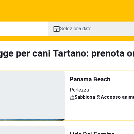
Seleziona date
gge per cani Tartano: prenota on
Panama Beach
Porlezza
Sabbiosa
·
Accesso anima