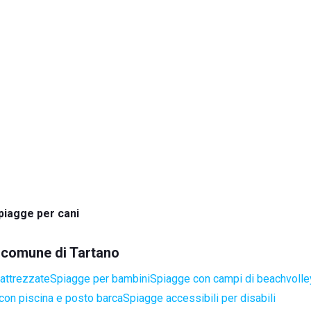
piagge per cani
l comune di Tartano
attrezzate
Spiagge per bambini
Spiagge con campi di beachvoll
con piscina e posto barca
Spiagge accessibili per disabili