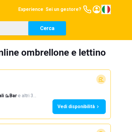
Experience
Sei un gestore?
Cerca
line ombrellone e lettino
li
·
Bar
·
e altri 3…
Vedi disponibilità