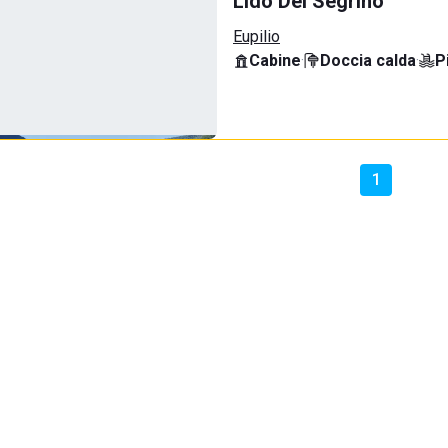
Lido Del Segrino
Eupilio
Cabine
·
Doccia calda
·
P
1