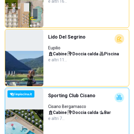
e altri 16…
Lido Del Segrino
Eupilio
Cabine
·
Doccia calda
·
Piscina
·
e altri 11…
Sporting Club Cisano
Cisano Bergamasco
Cabine
·
Doccia calda
·
Bar
·
e altri 7…