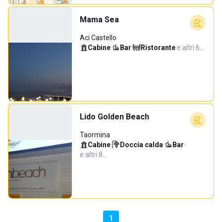
Mama Sea
Aci Castello
Cabine
·
Bar
·
Ristorante
·
e altri 6…
Lido Golden Beach
Taormina
Cabine
·
Doccia calda
·
Bar
·
e altri 8…
1