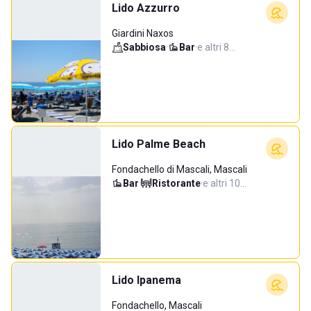
Lido Azzurro
Giardini Naxos
Sabbiosa
·
Bar
·
e altri 8…
Lido Palme Beach
Fondachello di Mascali, Mascali
Bar
·
Ristorante
·
e altri 10…
Lido Ipanema
Fondachello, Mascali