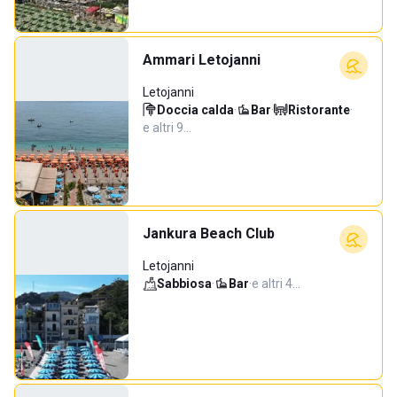
Ammari Letojanni
Letojanni
Doccia calda
·
Bar
·
Ristorante
·
e altri 9…
Jankura Beach Club
Letojanni
Sabbiosa
·
Bar
·
e altri 4…