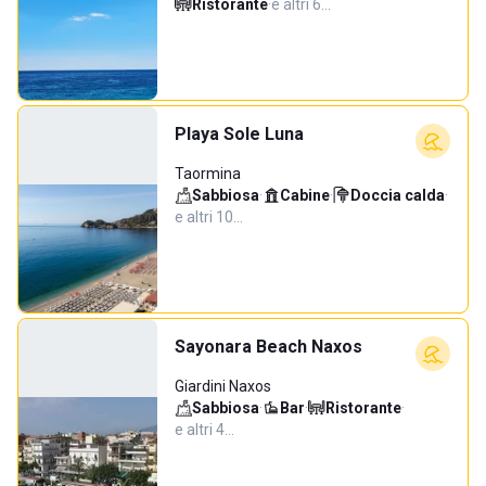
Ristorante
·
e altri 6…
Playa Sole Luna
Taormina
Sabbiosa
·
Cabine
·
Doccia calda
·
e altri 10…
Sayonara Beach Naxos
Giardini Naxos
Sabbiosa
·
Bar
·
Ristorante
·
e altri 4…