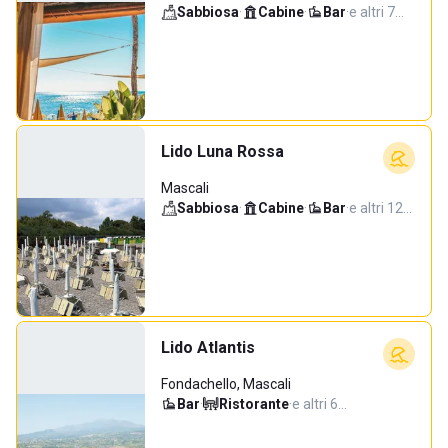
Sabbiosa
·
Cabine
·
Bar
·
e altri 7…
Lido Luna Rossa
Mascali
Sabbiosa
·
Cabine
·
Bar
·
e altri 12…
Lido Atlantis
Fondachello, Mascali
Bar
·
Ristorante
·
e altri 6…