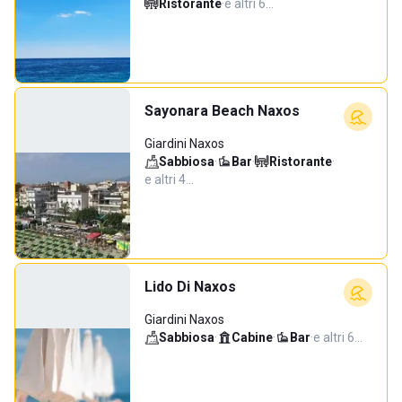
Ristorante
·
e altri 6…
Sayonara Beach Naxos
Giardini Naxos
Sabbiosa
·
Bar
·
Ristorante
·
e altri 4…
Lido Di Naxos
Giardini Naxos
Sabbiosa
·
Cabine
·
Bar
·
e altri 6…