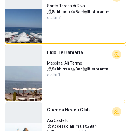
Santa Teresa di Riva
Sabbiosa
·
Bar
·
Ristorante
·
e altri 7…
Lido Terramatta
Messina, Alì Terme
Sabbiosa
·
Bar
·
Ristorante
·
e altri 1…
Ghenea Beach Club
Aci Castello
Accesso animali
·
Bar
·