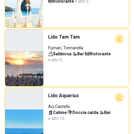
Ristorante
·
e altri 5…
Lido Tam Tam
Furnari, Tonnarella
Sabbiosa
·
Bar
·
Ristorante
·
e altri 5…
Lido Aquarius
Aci Castello
Cabine
·
Doccia calda
·
Bar
·
e altri 10…