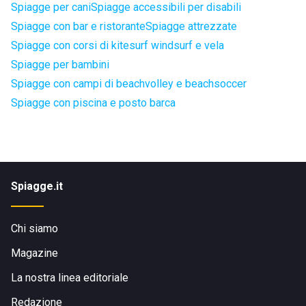
Spiagge per cani
Spiagge accessibili per disabili
Spiagge con bar e ristorante
Spiagge attrezzate
Spiagge con corsi di kitesurf windsurf e vela
Spiagge per bambini
Spiagge con campi di beachvolley e beachsoccer
Spiagge con piscina e posto barca
Spiagge.it
Chi siamo
Magazine
La nostra linea editoriale
Redazione