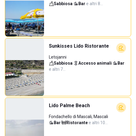
Sabbiosa
·
Bar
·
e altri 8…
Sunkisses Lido Ristorante
Letojanni
Sabbiosa
·
Accesso animali
·
Bar
·
e altri 7…
Lido Palme Beach
Fondachello di Mascali, Mascali
Bar
·
Ristorante
·
e altri 10…