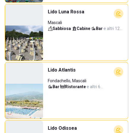
Lido Luna Rossa
Mascali
Sabbiosa
·
Cabine
·
Bar
·
e altri 12…
Lido Atlantis
Fondachello, Mascali
Bar
·
Ristorante
·
e altri 6…
Lido Odissea