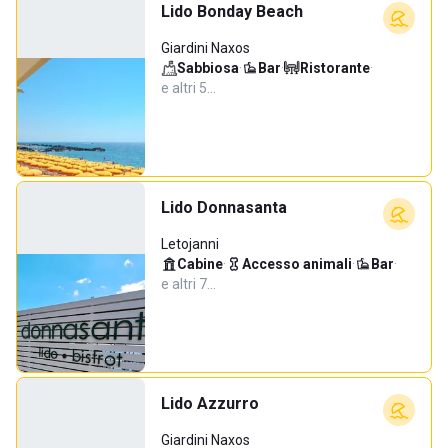
Lido Bonday Beach
Giardini Naxos
Sabbiosa
·
Bar
·
Ristorante
·
e altri 5…
Lido Donnasanta
Letojanni
Cabine
·
Accesso animali
·
Bar
·
e altri 7…
Lido Azzurro
Giardini Naxos