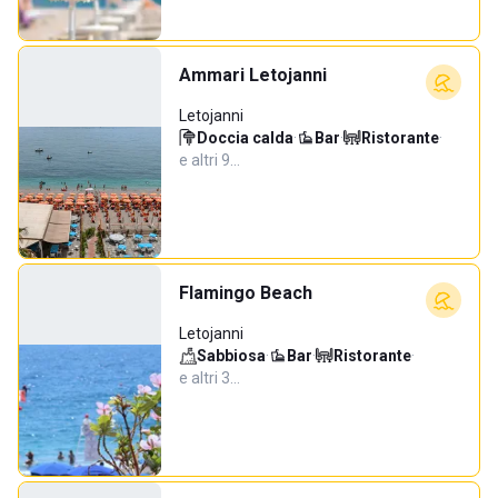
Ammari Letojanni
Letojanni
Doccia calda
·
Bar
·
Ristorante
·
e altri 9…
Flamingo Beach
Letojanni
Sabbiosa
·
Bar
·
Ristorante
·
e altri 3…