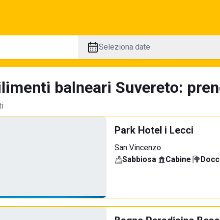
Seleziona date
limenti balneari Suvereto: pren
ti
Park Hotel i Lecci
San Vincenzo
Sabbiosa
·
Cabine
·
Docci