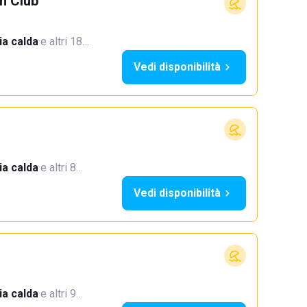
h Club
a calda
·
e altri 18…
Vedi disponibilità
a calda
·
e altri 8…
Vedi disponibilità
a calda
·
e altri 9…