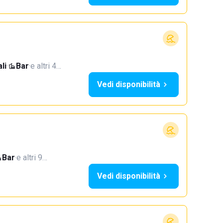
li
·
Bar
·
e altri 4…
Vedi disponibilità
Bar
·
e altri 9…
Vedi disponibilità