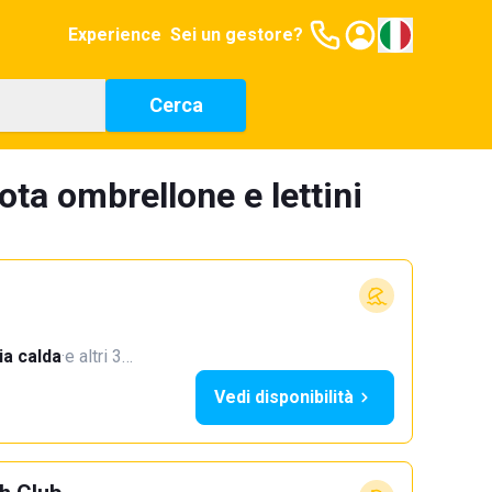
Experience
Sei un gestore?
Cerca
ota ombrellone e lettini
a calda
·
e altri 3…
Vedi disponibilità