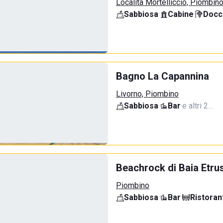
Località Mortelliccio, Piombin
Sabbiosa
·
Cabine
·
Docci
Bagno La Capannina
Livorno, Piombino
Sabbiosa
·
Bar
·
e altri 2…
Beachrock di Baia Etru
Piombino
Sabbiosa
·
Bar
·
Ristoran