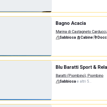
Bagno Acacia
Marina di Castagneto Carducci
Sabbiosa
·
Cabine
·
Docci
Blu Baratti Sport & Rel
Baratti (Piombino), Piombino
Sabbiosa
·
e altri 5…