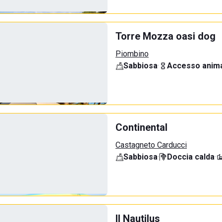
Torre Mozza oasi dog
Piombino
Sabbiosa
·
Accesso anima
Continental
Castagneto Carducci
Sabbiosa
·
Doccia calda
·
Il Nautilus