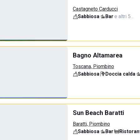
Castagneto Carducci
Sabbiosa
·
Bar
·
e altri 5…
Bagno Altamarea
Toscana, Piombino
Sabbiosa
·
Doccia calda
·
Sun Beach Baratti
Baratti, Piombino
Sabbiosa
·
Bar
·
Ristoran