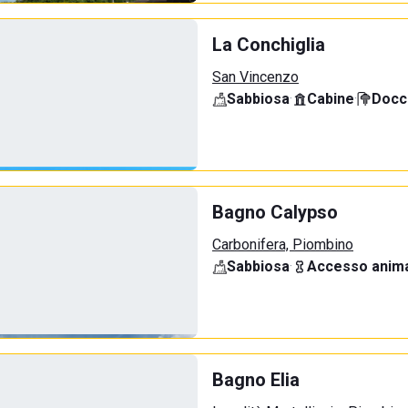
La Conchiglia
San Vincenzo
Sabbiosa
·
Cabine
·
Docci
Bagno Calypso
Carbonifera, Piombino
Sabbiosa
·
Accesso anima
Bagno Elia