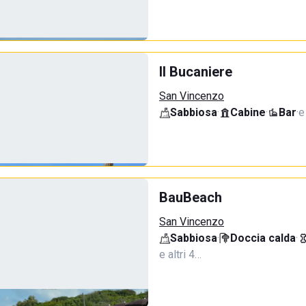
Il Bucaniere
San Vincenzo
Sabbiosa
·
Cabine
·
Bar
·
e
BauBeach
San Vincenzo
Sabbiosa
·
Doccia calda
·
e altri 4…