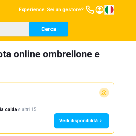
Experience
Sei un gestore?
Cerca
ta online ombrellone e
a calda
·
e altri 15…
Vedi disponibilità