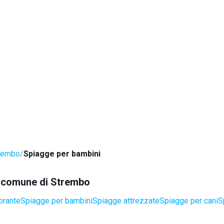
rembo
Spiagge per bambini
el comune di Strembo
orante
Spiagge per bambini
Spiagge attrezzate
Spiagge per cani
S