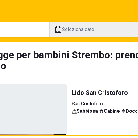
Seleziona date
gge per bambini Strembo: preno
no
Lido San Cristoforo
San Cristoforo
Sabbiosa
·
Cabine
·
Docci