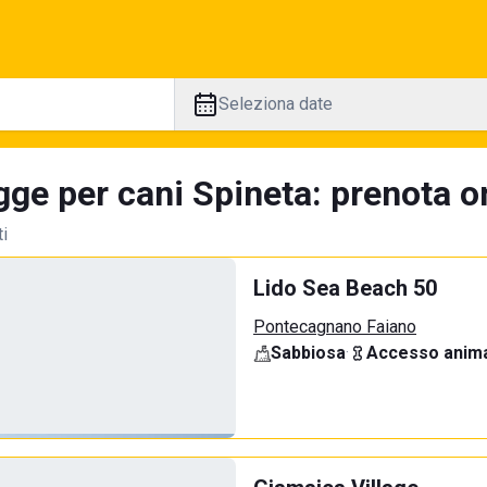
Seleziona date
ge per cani Spineta: prenota on
ti
Lido Sea Beach 50
Pontecagnano Faiano
Sabbiosa
·
Accesso anima