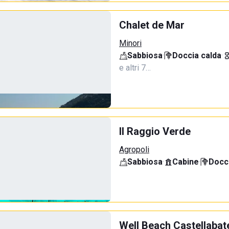
Chalet de Mar
Minori
Sabbiosa
·
Doccia calda
·
e altri 7…
Il Raggio Verde
Agropoli
Sabbiosa
·
Cabine
·
Docci
Well Beach Castellabat