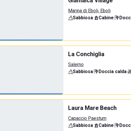
Giamaica Village
Marina di Eboli, Eboli
Sabbiosa
·
Cabine
·
Docci
La Conchiglia
Salerno
Sabbiosa
·
Doccia calda
·
Laura Mare Beach
Capaccio Paestum
Sabbiosa
·
Cabine
·
Docci