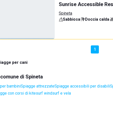
Sunrise Accessible Res
Spineta
Sabbiosa
·
Doccia calda
·
1
iagge per cani
l comune di Spineta
per bambini
Spiagge attrezzate
Spiagge accessibili per disabili
S
gge con corsi di kitesurf windsurf e vela