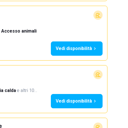
Accesso animali
·
Vedi disponibilità
a calda
·
e altri 10…
Vedi disponibilità
e