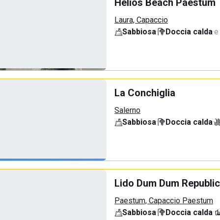
Helios Beach Paestum
Laura, Capaccio
Sabbiosa
·
Doccia calda
·
e
La Conchiglia
Salerno
Sabbiosa
·
Doccia calda
·
Lido Dum Dum Republic
Paestum, Capaccio Paestum
Sabbiosa
·
Doccia calda
·