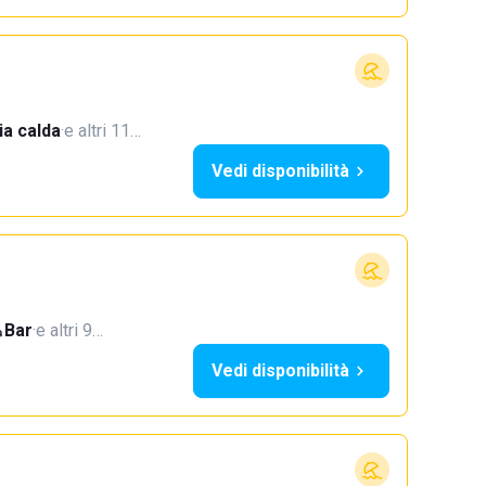
a calda
·
e altri 11…
Vedi disponibilità
Bar
·
e altri 9…
Vedi disponibilità