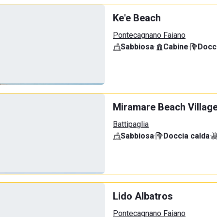
Ke'e Beach
Pontecagnano Faiano
Sabbiosa
·
Cabine
·
Docci
Miramare Beach Villag
Battipaglia
Sabbiosa
·
Doccia calda
·
Lido Albatros
Pontecagnano Faiano