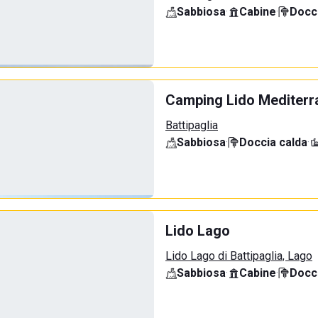
Sabbiosa
·
Cabine
·
Docci
Camping Lido Mediterr
Battipaglia
Sabbiosa
·
Doccia calda
·
Lido Lago
Lido Lago di Battipaglia, Lago
Sabbiosa
·
Cabine
·
Docci