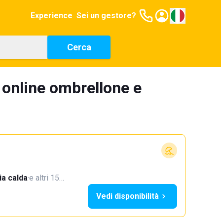
Experience
Sei un gestore?
Cerca
 online ombrellone e
a calda
·
e altri 15…
Vedi disponibilità