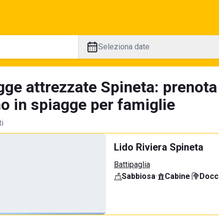
Seleziona date
gge attrezzate Spineta: prenota
no in spiagge per famiglie
ti
Lido Riviera Spineta
Battipaglia
Sabbiosa
·
Cabine
·
Docci