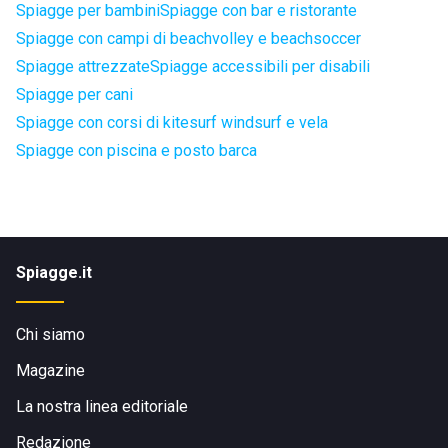
Spiagge per bambini
Spiagge con bar e ristorante
Spiagge con campi di beachvolley e beachsoccer
Spiagge attrezzate
Spiagge accessibili per disabili
Spiagge per cani
Spiagge con corsi di kitesurf windsurf e vela
Spiagge con piscina e posto barca
Spiagge.it
Chi siamo
Magazine
La nostra linea editoriale
Redazione