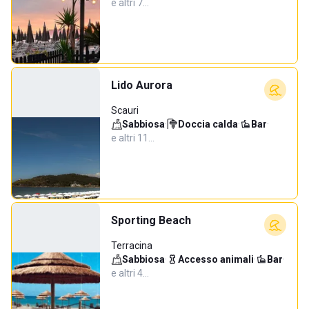
e altri 7…
Lido Aurora
Scauri
Sabbiosa
·
Doccia calda
·
Bar
·
e altri 11…
Sporting Beach
Terracina
Sabbiosa
·
Accesso animali
·
Bar
·
e altri 4…