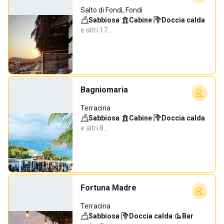
Salto di Fondi, Fondi
Sabbiosa
·
Cabine
·
Doccia calda
·
e altri 17…
Bagniomaria
Terracina
Sabbiosa
·
Cabine
·
Doccia calda
·
e altri 8…
Fortuna Madre
Terracina
Sabbiosa
·
Doccia calda
·
Bar
·