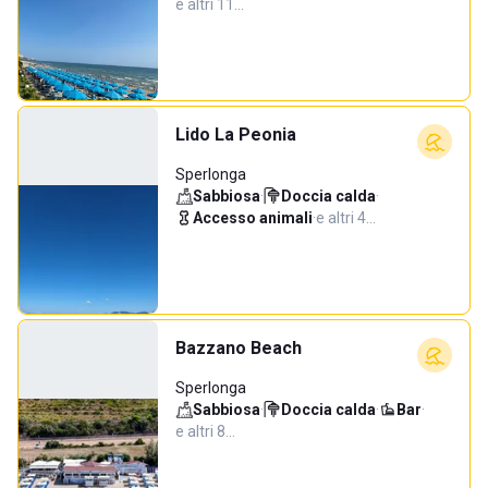
e altri 11…
Lido La Peonia
Sperlonga
Sabbiosa
·
Doccia calda
·
Accesso animali
·
e altri 4…
Bazzano Beach
Sperlonga
Sabbiosa
·
Doccia calda
·
Bar
·
e altri 8…