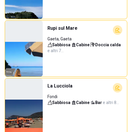
Rupi sul Mare
Gaeta, Gaeta
Sabbiosa
·
Cabine
·
Doccia calda
·
e altri 7…
La Lucciola
Fondi
Sabbiosa
·
Cabine
·
Bar
·
e altri 8…