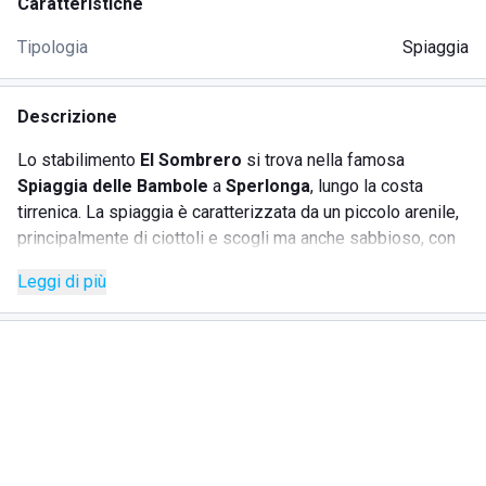
Caratteristiche
Tipologia
Spiaggia
Descrizione
Lo stabilimento
El Sombrero
si trova nella famosa
Spiaggia delle Bambole
a
Sperlonga
, lungo la costa
tirrenica. La spiaggia è caratterizzata da un piccolo arenile,
principalmente di ciottoli e scogli ma anche sabbioso, con
un mare cristallino e limpido, circondato da un'area verde di
Leggi di più
vegetazione.
El sombrero Spiaggia delle Bambole
non presenta
particolari barriere architettonica pertanto risulta
accessibile anche a persone con disabilità.
Presso lo stabilimento balneare è possibile prenotare
ombrelloni con lettini, usufruire della zona bar per gustare
ottimi cocktail e aperitivi, con TV per i clienti e noleggiare le
carte da gioco. Inoltre, è presente anche un servizio di