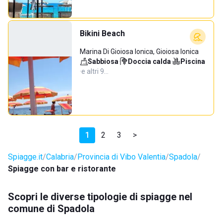
Bikini Beach
Marina Di Gioiosa Ionica, Gioiosa Ionica
Sabbiosa
·
Doccia calda
·
Piscina
·
e altri 9…
1
2
3
>
Spiagge.it
Calabria
Provincia di Vibo Valentia
Spadola
Spiagge con bar e ristorante
Scopri le diverse tipologie di spiagge nel
comune di Spadola