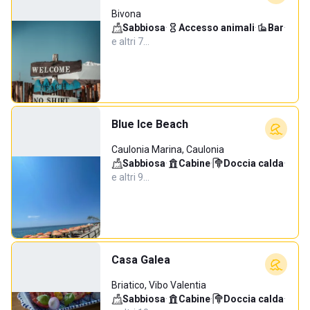
Bivona
Sabbiosa
·
Accesso animali
·
Bar
·
e altri 7…
Blue Ice Beach
Caulonia Marina, Caulonia
Sabbiosa
·
Cabine
·
Doccia calda
·
e altri 9…
Casa Galea
Briatico, Vibo Valentia
Sabbiosa
·
Cabine
·
Doccia calda
·