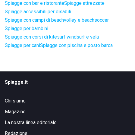
Spiagge con bar e ristorante
Spiagge attrezzate
Spiagge accessibili per disabili
Spiagge con campi di beachvolley e beachsoccer
Spiagge per bambini
Spiagge con corsi di kitesurf windsurf e vela
Spiagge per cani
Spiagge con piscina e posto barca
Spiagge.it
Chi siamo
Magazine
La nostra linea editoriale
Redazione