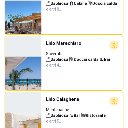
Sabbiosa
·
Cabine
·
Doccia calda
·
e altri 8…
Lido Marechiaro
Soverato
Sabbiosa
·
Doccia calda
·
Bar
·
e altri 4…
Lido Calaghena
Montepaone
Sabbiosa
·
Bar
·
Ristorante
·
e altri 5…