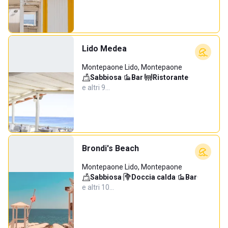
Lido Medea
Montepaone Lido, Montepaone
Sabbiosa
·
Bar
·
Ristorante
·
e altri 9…
Brondi's Beach
Montepaone Lido, Montepaone
Sabbiosa
·
Doccia calda
·
Bar
·
e altri 10…