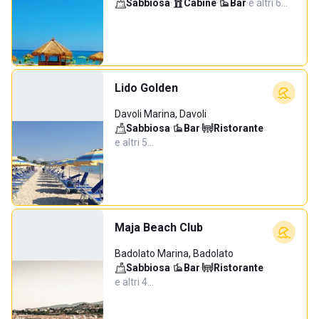
Sabbiosa
·
Cabine
·
Bar
·
e altri 6…
Lido Golden
Davoli Marina, Davoli
Sabbiosa
·
Bar
·
Ristorante
·
e altri 5…
Maja Beach Club
Badolato Marina, Badolato
Sabbiosa
·
Bar
·
Ristorante
·
e altri 4…