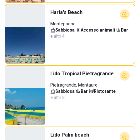
Haria's Beach
Montepaone
Sabbiosa
·
Accesso animali
·
Bar
·
e altri 4…
Lido Tropical Pietragrande
Pietragrande, Montauro
Sabbiosa
·
Bar
·
Ristorante
·
e altri 2…
Lido Palm beach