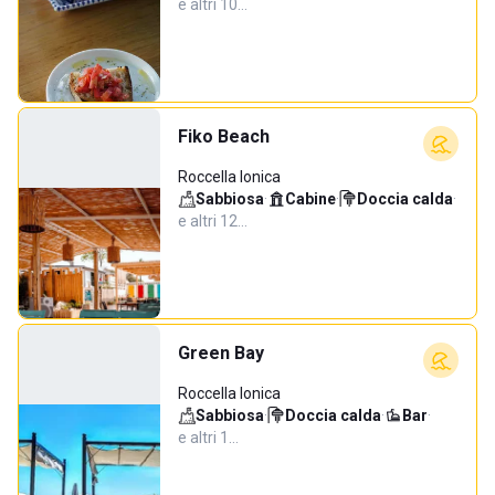
e altri 10…
Fiko Beach
Roccella Ionica
Sabbiosa
·
Cabine
·
Doccia calda
·
e altri 12…
Green Bay
Roccella Ionica
Sabbiosa
·
Doccia calda
·
Bar
·
e altri 1…