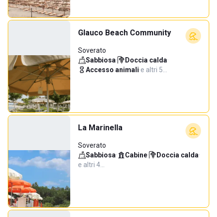
Glauco Beach Community
Soverato
Sabbiosa
·
Doccia calda
·
Accesso animali
·
e altri 5…
La Marinella
Soverato
Sabbiosa
·
Cabine
·
Doccia calda
·
e altri 4…