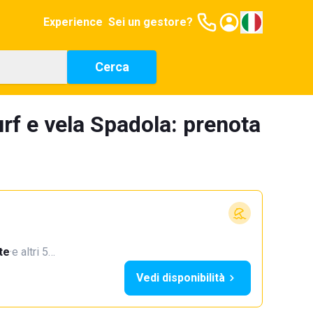
Experience
Sei un gestore?
Cerca
rf e vela Spadola: prenota
te
·
e altri 5…
Vedi disponibilità