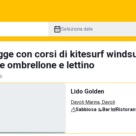
Seleziona date
gge con corsi di kitesurf windsu
e ombrellone e lettino
ti
Lido Golden
Davoli Marina, Davoli
Sabbiosa
·
Bar
·
Ristoran