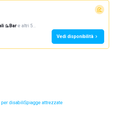
li
·
Bar
·
e altri 5…
Vedi disponibilità
per disabili
Spiagge attrezzate