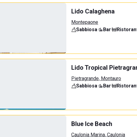
Lido Calaghena
Montepaone
Sabbiosa
·
Bar
·
Ristoran
Lido Tropical Pietragr
Pietragrande, Montauro
Sabbiosa
·
Bar
·
Ristoran
Blue Ice Beach
Caulonia Marina, Caulonia