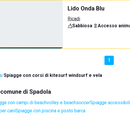
Lido Onda Blu
Ricadi
Sabbiosa
·
Accesso anima
1
a
Spiagge con corsi di kitesurf windsurf e vela
el comune di Spadola
gge con campi di beachvolley e beachsoccer
Spiagge accessibili 
per cani
Spiagge con piscina e posto barca