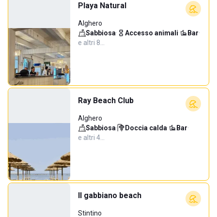
Playa Natural
Alghero
Sabbiosa
·
Accesso animali
·
Bar
·
e altri 8…
Ray Beach Club
Alghero
Sabbiosa
·
Doccia calda
·
Bar
·
e altri 4…
Il gabbiano beach
Stintino