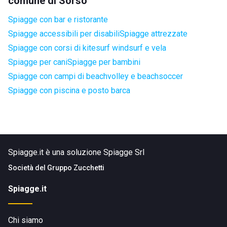
comune di Sorso
Spiagge con bar e ristorante
Spiagge accessibili per disabili
Spiagge attrezzate
Spiagge con corsi di kitesurf windsurf e vela
Spiagge per cani
Spiagge per bambini
Spiagge con campi di beachvolley e beachsoccer
Spiagge con piscina e posto barca
Spiagge.it è una soluzione Spiagge Srl
Società del
Gruppo Zucchetti
Spiagge.it
Chi siamo