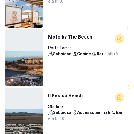
e altri 3…
Mofo by The Beach
Porto Torres
Sabbiosa
·
Cabine
·
Bar
·
e altri 6…
Il Kiosco Beach
Stintino
Sabbiosa
·
Accesso animali
·
Bar
·
e altri 10…