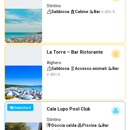
Stintino
Sabbiosa
·
Cabine
·
Bar
·
e altri 4…
La Torre – Bar Ristorante
Alghero
Sabbiosa
·
Accesso animali
·
Bar
·
e altri 6…
Cala Lupo Pool Club
Stintino
Doccia calda
·
Piscina
·
Bar
·