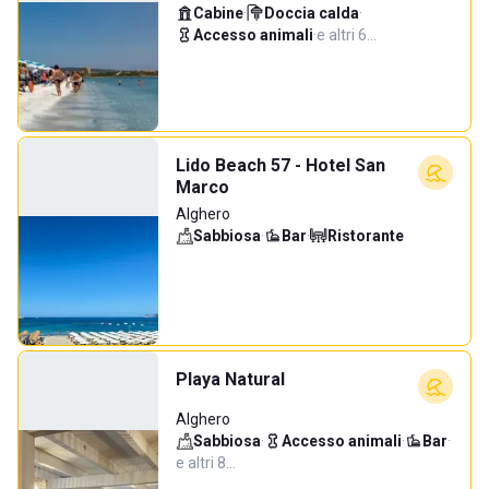
Cabine
·
Doccia calda
·
Accesso animali
·
e altri 6…
Lido Beach 57 - Hotel San
Marco
Alghero
Sabbiosa
·
Bar
·
Ristorante
Playa Natural
Alghero
Sabbiosa
·
Accesso animali
·
Bar
·
e altri 8…