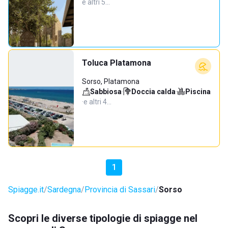
e altri 5…
Toluca Platamona
Sorso, Platamona
Sabbiosa
·
Doccia calda
·
Piscina
·
e altri 4…
1
Spiagge.it
Sardegna
Provincia di Sassari
Sorso
Scopri le diverse tipologie di spiagge nel