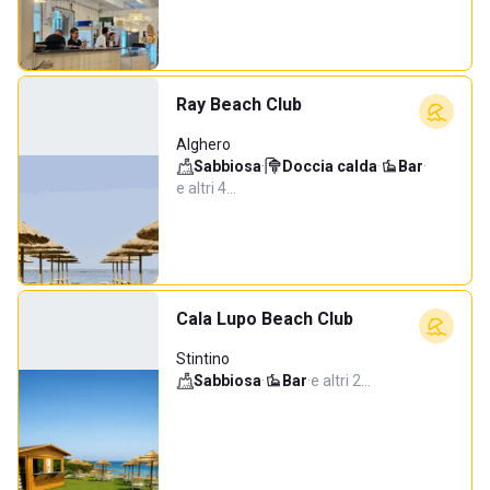
Ray Beach Club
Alghero
Sabbiosa
·
Doccia calda
·
Bar
·
e altri 4…
Cala Lupo Beach Club
Stintino
Sabbiosa
·
Bar
·
e altri 2…