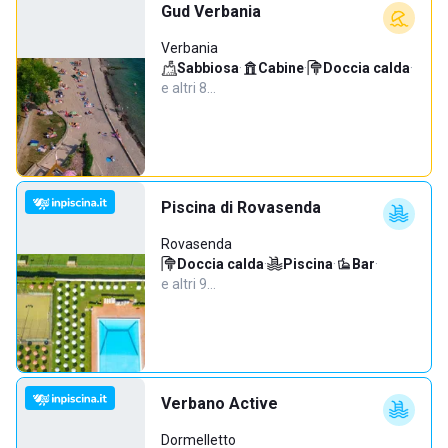
Gud Verbania
Verbania
Sabbiosa
·
Cabine
·
Doccia calda
·
e altri 8…
Piscina di Rovasenda
Rovasenda
Doccia calda
·
Piscina
·
Bar
·
e altri 9…
Verbano Active
Dormelletto