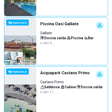
Piscina Oasi Galliate
Galliate
Doccia calda
·
Piscina
·
Bar
·
e altri 4…
Acquapark Castano Primo
Castano Primo
Sabbiosa
·
Cabine
·
Doccia calda
·
e altri 11…