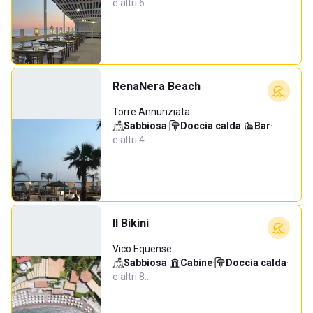
e altri 6…
RenaNera Beach
Torre Annunziata
Sabbiosa
·
Doccia calda
·
Bar
·
e altri 4…
Il Bikini
Vico Equense
Sabbiosa
·
Cabine
·
Doccia calda
·
e altri 8…