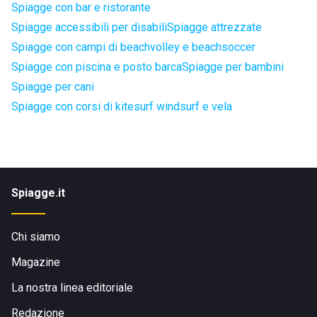
Spiagge con bar e ristorante
Spiagge accessibili per disabili
Spiagge attrezzate
Spiagge con campi di beachvolley e beachsoccer
Spiagge con piscina e posto barca
Spiagge per bambini
Spiagge per cani
Spiagge con corsi di kitesurf windsurf e vela
Spiagge.it
Chi siamo
Magazine
La nostra linea editoriale
Redazione