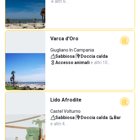
·
e altri 6…
Varca d'Oro
Giugliano In Campania
Sabbiosa
·
Doccia calda
·
Accesso animali
·
e altri 10…
Lido Afrodite
Castel Volturno
Sabbiosa
·
Doccia calda
·
Bar
·
e altri 4…