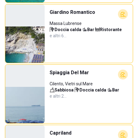
Giardino Romantico
Massa Lubrense
Doccia calda
·
Bar
·
Ristorante
·
e altri 6…
Spiaggia Del Mar
Cilento, Vietri sul Mare
Sabbiosa
·
Doccia calda
·
Bar
·
e altri 2…
Capriland