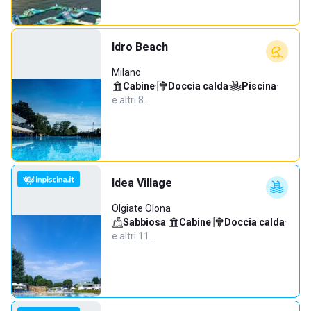
Idro Beach
Milano
Cabine
·
Doccia calda
·
Piscina
·
e altri 8…
Idea Village
Olgiate Olona
Sabbiosa
·
Cabine
·
Doccia calda
·
e altri 11…