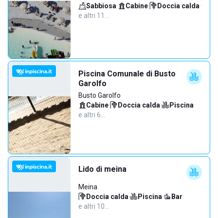
Sabbiosa
·
Cabine
·
Doccia calda
·
e altri 11…
Piscina Comunale di Busto
Garolfo
Busto Garolfo
Cabine
·
Doccia calda
·
Piscina
·
e altri 6…
Lido di meina
Meina
Doccia calda
·
Piscina
·
Bar
·
e altri 10…