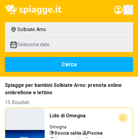
Solbiate Arno
Seleziona date
Cerca
Spiagge per bambini Solbiate Arno: prenota online
ombrellone e lettino
15 Risultati
Lido di Omegna
Omegna
Doccia calda
·
Piscina
·