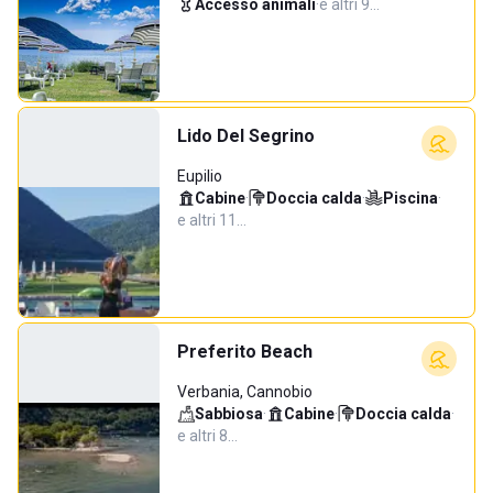
Accesso animali
·
e altri 9…
Lido Del Segrino
Eupilio
Cabine
·
Doccia calda
·
Piscina
·
e altri 11…
Preferito Beach
Verbania, Cannobio
Sabbiosa
·
Cabine
·
Doccia calda
·
e altri 8…