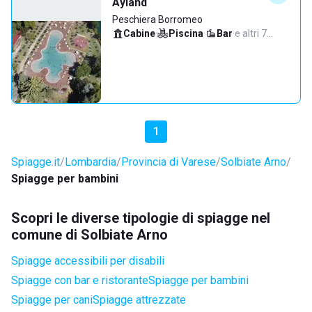
Ayland
Peschiera Borromeo
Cabine
·
Piscina
·
Bar
·
e altri 7…
1
Spiagge.it
Lombardia
Provincia di Varese
Solbiate Arno
Spiagge per bambini
Scopri le diverse tipologie di spiagge nel
comune di Solbiate Arno
Spiagge accessibili per disabili
Spiagge con bar e ristorante
Spiagge per bambini
Spiagge per cani
Spiagge attrezzate