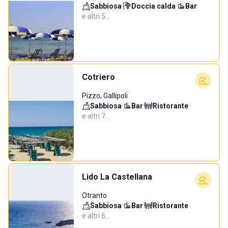
Sabbiosa
·
Doccia calda
·
Bar
·
e altri 5…
Cotriero
Pizzo, Gallipoli
Sabbiosa
·
Bar
·
Ristorante
·
e altri 7…
Lido La Castellana
Otranto
Sabbiosa
·
Bar
·
Ristorante
·
e altri 6…