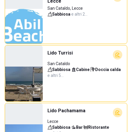
Lecce
San Cataldo, Lecce
Sabbiosa
·
e altri 2…
Lido Turrisi
San Cataldo
Sabbiosa
·
Cabine
·
Doccia calda
·
e altri 5…
Lido Pachamama
Lecce
Sabbiosa
·
Bar
·
Ristorante
·