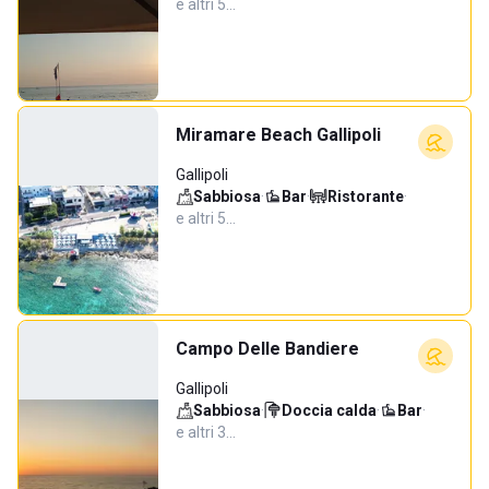
e altri 5…
Miramare Beach Gallipoli
Gallipoli
Sabbiosa
·
Bar
·
Ristorante
·
e altri 5…
Campo Delle Bandiere
Gallipoli
Sabbiosa
·
Doccia calda
·
Bar
·
e altri 3…