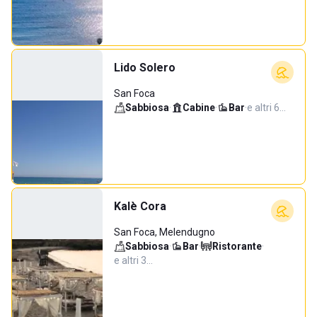
Lido Solero
San Foca
Sabbiosa
·
Cabine
·
Bar
·
e altri 6…
Kalè Cora
San Foca, Melendugno
Sabbiosa
·
Bar
·
Ristorante
·
e altri 3…