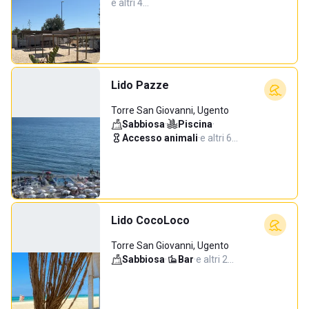
e altri 4…
Lido Pazze
Torre San Giovanni, Ugento
Sabbiosa
·
Piscina
·
Accesso animali
·
e altri 6…
Lido CocoLoco
Torre San Giovanni, Ugento
Sabbiosa
·
Bar
·
e altri 2…