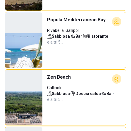
Popula Mediterranean Bay
Rivabella, Gallipoli
Sabbiosa
·
Bar
·
Ristorante
·
e altri 5…
Zen Beach
Gallipoli
Sabbiosa
·
Doccia calda
·
Bar
·
e altri 5…