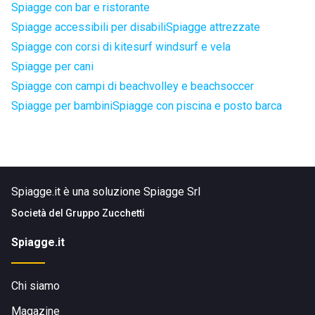
Spiagge con bar e ristorante
Spiagge accessibili per disabili
Spiagge attrezzate
Spiagge con corsi di kitesurf windsurf e vela
Spiagge per cani
Spiagge con campi di beachvolley e beachsoccer
Spiagge per bambini
Spiagge con piscina e posto barca
Spiagge.it è una soluzione Spiagge Srl
Società del
Gruppo Zucchetti
Spiagge.it
Chi siamo
Magazine