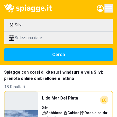
Silvi
Seleziona date
Cerca
Spiagge con corsi di kitesurf windsurf e vela Silvi:
prenota online ombrellone e lettino
18 Risultati
Lido Mar Del Plata
Silvi
Sabbiosa
·
Cabine
·
Doccia calda
·