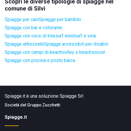
Scopri le diverse tipologie di spiagge nel
comune di Silvi
Spiagge per cani
Spiagge per bambini
Spiagge con bar e ristorante
Spiagge con corsi di kitesurf windsurf e vela
Spiagge attrezzate
Spiagge accessibili per disabili
Spiagge con campi di beachvolley e beachsoccer
Spiagge con piscina e posto barca
Spiagge.it è una soluzione Spiagge Srl
Società del
Gruppo Zucchetti
Spiagge.it