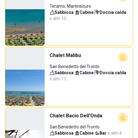
Teramo, Martinsicuro
Sabbiosa
·
Cabine
·
Doccia calda
·
e altri 10…
Chalet Malibu
San Benedetto del Tronto
Sabbiosa
·
Cabine
·
Doccia calda
·
e altri 11…
Chalet Bacio Dell'Onda
San Benedetto del Tronto
Sabbiosa
·
Cabine
·
Bar
·
e altri 4…