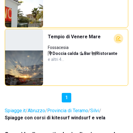
Tempio di Venere Mare
Fossacesia
Doccia calda
·
Bar
·
Ristorante
·
e altri 4…
1
Spiagge.it
Abruzzo
Provincia di Teramo
Silvi
Spiagge con corsi di kitesurf windsurf e vela