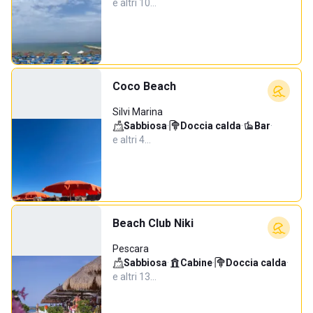
e altri 10…
Coco Beach
Silvi Marina
Sabbiosa
·
Doccia calda
·
Bar
·
e altri 4…
Beach Club Niki
Pescara
Sabbiosa
·
Cabine
·
Doccia calda
·
e altri 13…