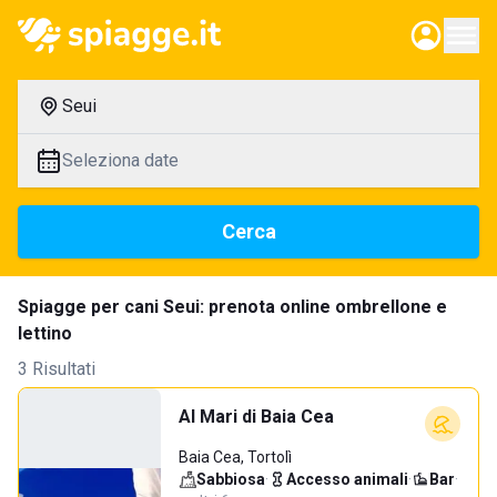
Seui
Seleziona date
Cerca
Spiagge per cani Seui: prenota online ombrellone e
lettino
3 Risultati
Al Mari di Baia Cea
Baia Cea, Tortolì
Sabbiosa
·
Accesso animali
·
Bar
·