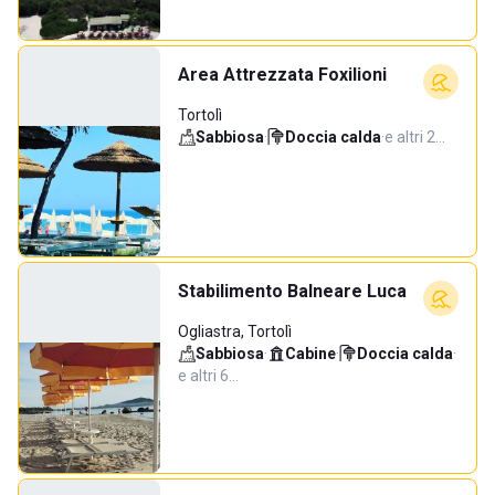
Area Attrezzata Foxilioni
Tortolì
Sabbiosa
·
Doccia calda
·
e altri 2…
Stabilimento Balneare Luca
Ogliastra, Tortolì
Sabbiosa
·
Cabine
·
Doccia calda
·
e altri 6…