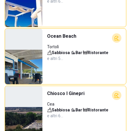
e altri 6…
Ocean Beach
Tortolì
Sabbiosa
·
Bar
·
Ristorante
·
e altri 5…
Chiosco I Ginepri
Cea
Sabbiosa
·
Bar
·
Ristorante
·
e altri 6…