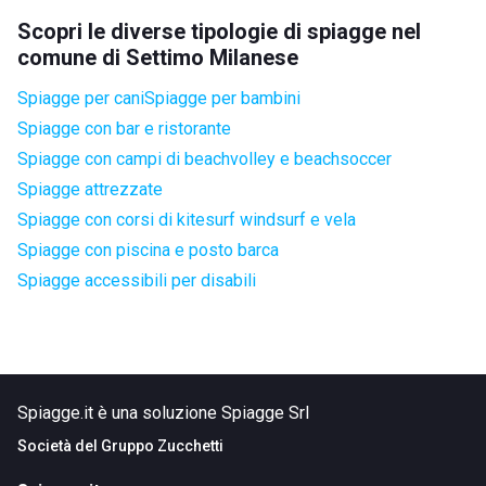
Scopri le diverse tipologie di spiagge nel
comune di Settimo Milanese
Spiagge per cani
Spiagge per bambini
Spiagge con bar e ristorante
Spiagge con campi di beachvolley e beachsoccer
Spiagge attrezzate
Spiagge con corsi di kitesurf windsurf e vela
Spiagge con piscina e posto barca
Spiagge accessibili per disabili
Spiagge.it è una soluzione Spiagge Srl
Società del
Gruppo Zucchetti