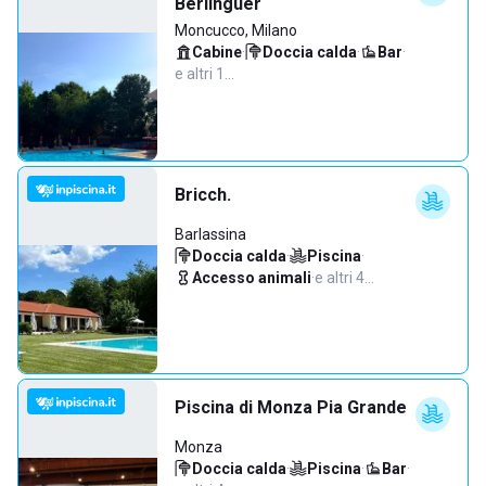
Berlinguer
Moncucco, Milano
Cabine
·
Doccia calda
·
Bar
·
e altri 1…
Bricch.
Barlassina
Doccia calda
·
Piscina
·
Accesso animali
·
e altri 4…
Piscina di Monza Pia Grande
Monza
Doccia calda
·
Piscina
·
Bar
·