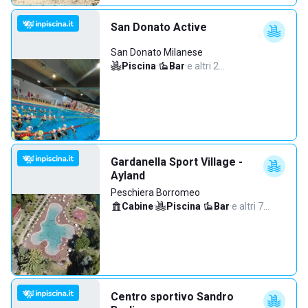
San Donato Active
San Donato Milanese
Piscina
·
Bar
·
e altri 2…
Gardanella Sport Village -
Ayland
Peschiera Borromeo
Cabine
·
Piscina
·
Bar
·
e altri 7…
Centro sportivo Sandro