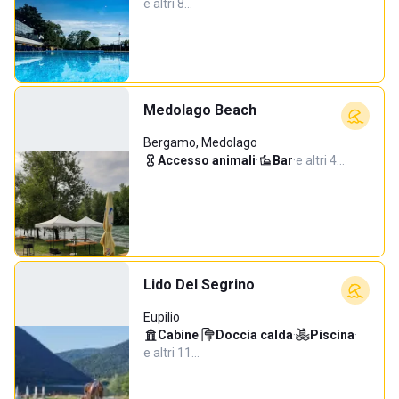
e altri 8…
Medolago Beach
Bergamo, Medolago
Accesso animali
·
Bar
·
e altri 4…
Lido Del Segrino
Eupilio
Cabine
·
Doccia calda
·
Piscina
·
e altri 11…