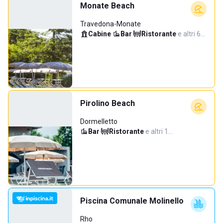
Monate Beach
Travedona-Monate
Cabine
·
Bar
·
Ristorante
·
e altri 6…
Pirolino Beach
Dormelletto
Bar
·
Ristorante
·
e altri 1…
Piscina Comunale Molinello
Rho