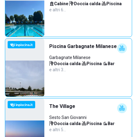
Cabine
·
Doccia calda
·
Piscina
·
e altri 6…
Piscina Garbagnate Milanese
Garbagnate Milanese
Doccia calda
·
Piscina
·
Bar
·
e altri 3…
The Village
Sesto San Giovanni
Doccia calda
·
Piscina
·
Bar
·
e altri 5…