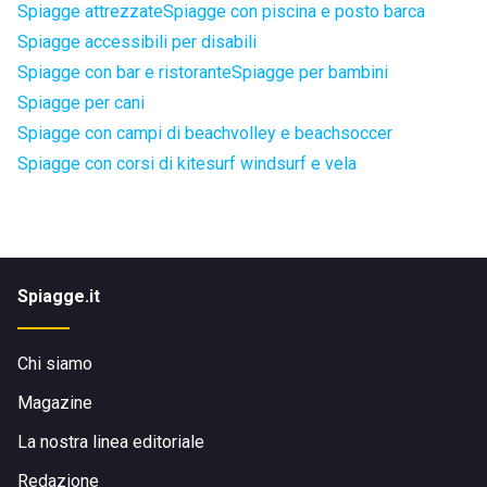
Spiagge attrezzate
Spiagge con piscina e posto barca
Spiagge accessibili per disabili
Spiagge con bar e ristorante
Spiagge per bambini
Spiagge per cani
Spiagge con campi di beachvolley e beachsoccer
Spiagge con corsi di kitesurf windsurf e vela
Spiagge.it
Chi siamo
Magazine
La nostra linea editoriale
Redazione