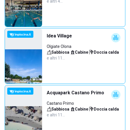
e altri 4…
Idea Village
Olgiate Olona
Sabbiosa
·
Cabine
·
Doccia calda
·
e altri 11…
Acquapark Castano Primo
Castano Primo
Sabbiosa
·
Cabine
·
Doccia calda
·
e altri 11…