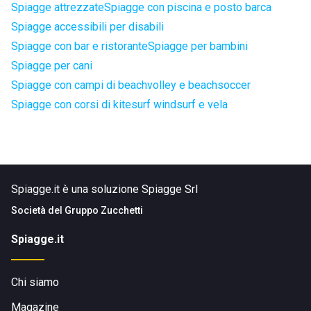
Spiagge attrezzate
Spiagge con piscina e posto barca
Spiagge accessibili per disabili
Spiagge con bar e ristorante
Spiagge per bambini
Spiagge per cani
Spiagge con campi di beachvolley e beachsoccer
Spiagge con corsi di kitesurf windsurf e vela
Spiagge.it è una soluzione Spiagge Srl
Società del
Gruppo Zucchetti
Spiagge.it
Chi siamo
Magazine