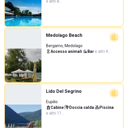
e altri 8…
Medolago Beach
Bergamo, Medolago
Accesso animali
·
Bar
·
e altri 4…
Lido Del Segrino
Eupilio
Cabine
·
Doccia calda
·
Piscina
·
e altri 11…