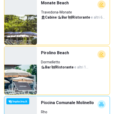
Monate Beach
Travedona-Monate
Cabine
·
Bar
·
Ristorante
·
e altri 6…
Pirolino Beach
Dormelletto
Bar
·
Ristorante
·
e altri 1…
Piscina Comunale Molinello
Rho