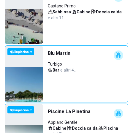
Castano Primo
Sabbiosa
·
Cabine
·
Doccia calda
·
e altri 11…
Blu Martin
Turbigo
Bar
·
e altri 4…
Piscine La Pinetina
Appiano Gentile
Cabine
·
Doccia calda
·
Piscina
·