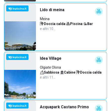
Lido di meina
Meina
Doccia calda
·
Piscina
·
Bar
·
e altri 10…
Idea Village
Olgiate Olona
Sabbiosa
·
Cabine
·
Doccia calda
·
e altri 11…
Acquapark Castano Primo