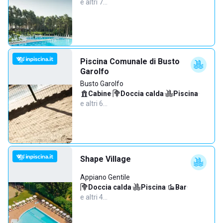
e altri 7…
Piscina Comunale di Busto
Garolfo
Busto Garolfo
Cabine
·
Doccia calda
·
Piscina
·
e altri 6…
Shape Village
Appiano Gentile
Doccia calda
·
Piscina
·
Bar
·
e altri 4…