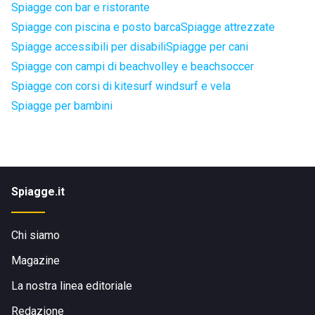
Spiagge con bar e ristorante
Spiagge con piscina e posto barca
Spiagge attrezzate
Spiagge accessibili per disabili
Spiagge per cani
Spiagge con campi di beachvolley e beachsoccer
Spiagge con corsi di kitesurf windsurf e vela
Spiagge per bambini
Spiagge.it
Chi siamo
Magazine
La nostra linea editoriale
Redazione