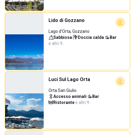
Lido di Gozzano
Lago d'Orta, Gozzano
Sabbiosa
·
Doccia calda
·
Bar
·
e altri 9…
Luci Sul Lago Orta
Orta San Giulio
Accesso animali
·
Bar
·
Ristorante
·
e altri 9…