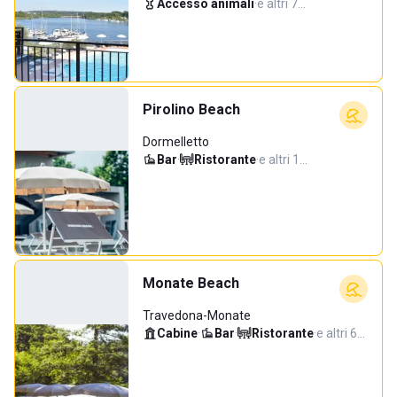
Accesso animali
·
e altri 7…
Pirolino Beach
Dormelletto
Bar
·
Ristorante
·
e altri 1…
Monate Beach
Travedona-Monate
Cabine
·
Bar
·
Ristorante
·
e altri 6…