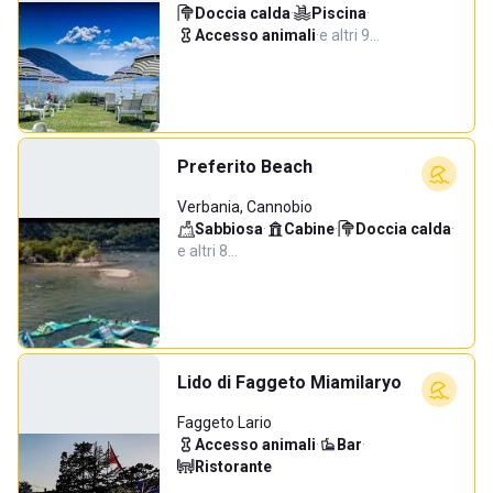
Doccia calda
·
Piscina
·
Accesso animali
·
e altri 9…
Preferito Beach
Verbania, Cannobio
Sabbiosa
·
Cabine
·
Doccia calda
·
e altri 8…
Lido di Faggeto Miamilaryo
Faggeto Lario
Accesso animali
·
Bar
·
Ristorante