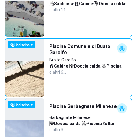
Sabbiosa
·
Cabine
·
Doccia calda
·
e altri 11…
Piscina Comunale di Busto
Garolfo
Busto Garolfo
Cabine
·
Doccia calda
·
Piscina
·
e altri 6…
Piscina Garbagnate Milanese
Garbagnate Milanese
Doccia calda
·
Piscina
·
Bar
·
e altri 3…