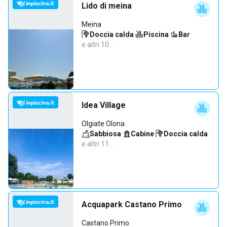
Lido di meina
Meina
Doccia calda
·
Piscina
·
Bar
·
e altri 10…
Idea Village
Olgiate Olona
Sabbiosa
·
Cabine
·
Doccia calda
·
e altri 11…
Acquapark Castano Primo
Castano Primo