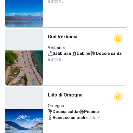
e altri 9…
Gud Verbania
Verbania
Sabbiosa
·
Cabine
·
Doccia calda
·
e altri 8…
Lido di Omegna
Omegna
Doccia calda
·
Piscina
·
Accesso animali
·
e altri 9…