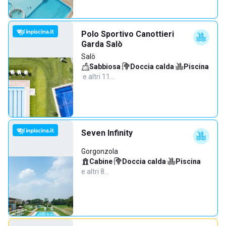
Polo Sportivo Canottieri
Garda Salò
Salò
Sabbiosa
·
Doccia calda
·
Piscina
·
e altri 11…
Seven Infinity
Gorgonzola
Cabine
·
Doccia calda
·
Piscina
·
e altri 8…